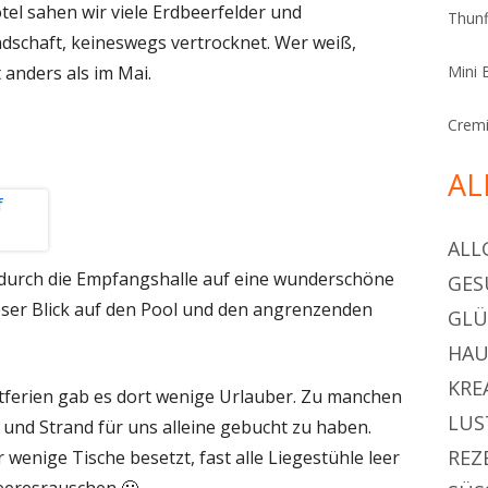
el sahen wir viele Erdbeerfelder und
Thunf
dschaft, keineswegs vertrocknet. Wer weiß,
t anders als im Mai.
Mini 
Cremi
AL
ALL
 durch die Empfangshalle auf eine wunderschöne
GES
ieser Blick auf den Pool und den angrenzenden
GL
HAU
KRE
tferien gab es dort wenige Urlauber. Zu manchen
LUS
l und Strand für uns alleine gebucht zu haben.
REZ
wenige Tische besetzt, fast alle Liegestühle leer
eresrauschen 🙂 .