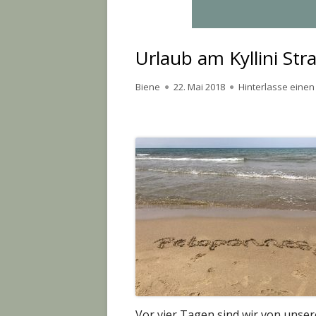
Urlaub am Kyllini St
Autor
Veröffentlicht
Biene
22. Mai 2018
Hinterlasse eine
am
Vor vier Tagen sind wir von unse