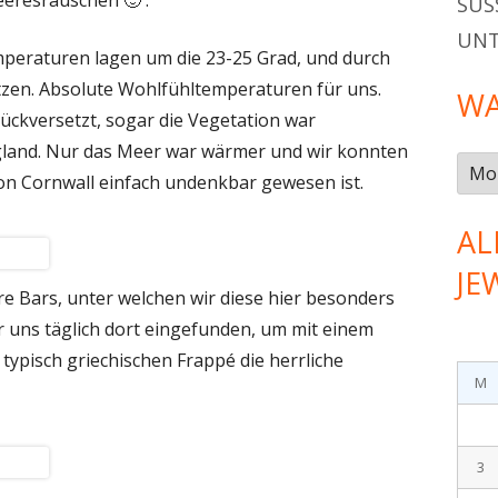
SÜSS
UN
mperaturen lagen um die 23-25 Grad, und durch
tzen. Absolute Wohlfühltemperaturen für uns.
WA
ückversetzt, sogar die Vegetation war
ngland. Nur das Meer war wärmer und wir konnten
Was
on Cornwall einfach undenkbar gewesen ist.
gab
es
AL
im…
JE
e Bars, unter welchen wir diese hier besonders
 uns täglich dort eingefunden, um mit einem
typisch griechischen Frappé die herrliche
M
3