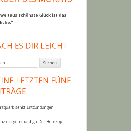
 weitaus schönste Glück ist das
liche.“
CH ES DIR LEICHT
en
INE LETZTEN FÜNF
ITRÄGE
zquark senkt Entzündungen
anz ein guter und großer Hefezopf