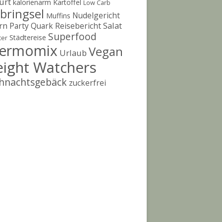
urt
kalorienarm
Kartoffel
Low Carb
bringsel
Nudelgericht
Muffins
rn
Salat
Party
Quark
Reisebericht
Superfood
Städtereise
ter
ermomix
Vegan
Urlaub
ight Watchers
hnachtsgebäck
zuckerfrei