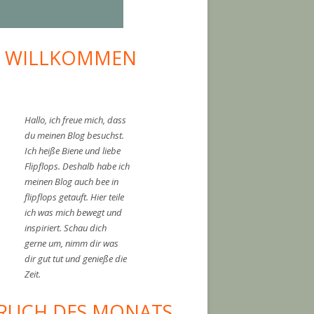
I WILLKOMMEN
upt-
tenleiste
Hallo, ich freue mich, dass
du meinen Blog besuchst.
Ich heiße Biene und liebe
Flipflops. Deshalb habe ich
meinen Blog auch bee in
flipflops getauft. Hier teile
ich was mich bewegt und
inspiriert. Schau dich
gerne um, nimm dir was
dir gut tut und genieße die
Zeit.
RUCH DES MONATS