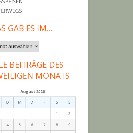
SPEISEN
TERWEGS
S GAB ES IM…
LE BEITRÄGE DES
WEILIGEN MONATS
August 2026
D
M
D
F
S
S
1
2
4
5
6
7
8
9