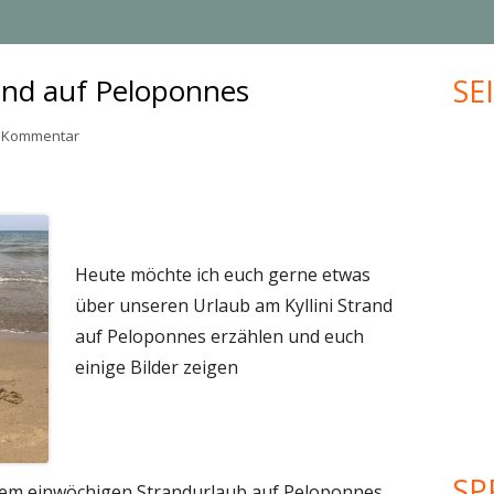
MUFFINS
JUBILÄUM
rand auf Peloponnes
SE
Ha
KLEINGEBÄCK
UPCYCLING
Sei
zu Urlaub am Kyllini Strand auf Peloponnes
n Kommentar
PLÄTZCHEN
VALENTINSTAG
WEIHNACHTEN
MEHR KREATIVES…
Heute möchte ich euch gerne etwas
über unseren Urlaub am Kyllini Strand
auf Peloponnes erzählen und euch
einige Bilder zeigen
SP
rem einwöchigen Strandurlaub auf Peloponnes,