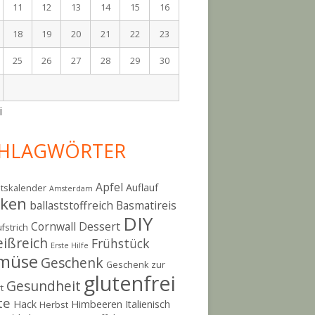
11
12
13
14
15
16
18
19
20
21
22
23
25
26
27
28
29
30
i
HLAGWÖRTER
Apfel
Auflauf
tskalender
Amsterdam
cken
ballaststoffreich
Basmatireis
DIY
Cornwall
Dessert
fstrich
eißreich
Frühstück
Erste Hilfe
müse
Geschenk
Geschenk zur
glutenfrei
Gesundheit
t
te
Hack
Himbeeren
Italienisch
Herbst