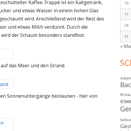
chüttelter Kaffee. Frappé ist ein Kaltgetränk,
10
 Zucker und etwas Wasser in einem hohen Glas
17
fgeschäumt wird. Anschließend wird der Rest des
24
ser und etwas Milch verdünnt. Durch die
 wird der Schaum besonders standfest.
31
« Ma
SC
 auf das Meer und den Strand.
Adven
Ba
Brotau
chen Sonnenuntergänge bestaunen - hier von
eiw
Ge
Gebur
Gäs