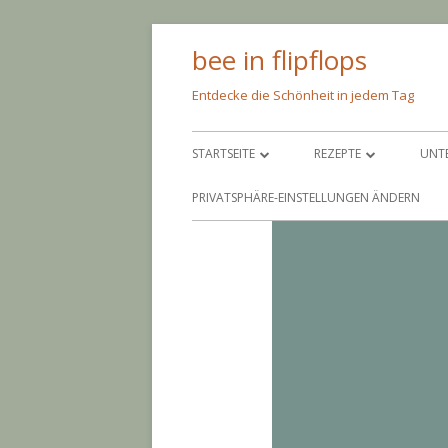
Springe
bee in flipflops
zum
Inhalt
Entdecke die Schönheit in jedem Tag
Primäres
STARTSEITE
REZEPTE
UNT
Menü
ÜBER MICH
PFEIF AUF DIE KALORIE
SC
PRIVATSPHÄRE-EINSTELLUNGEN ÄNDERN
IMPRESSUM
NIMM’S LEICHT
AM
BACKEN
AN
EINGEMACHTES
BA
EINGELEGTES
CO
PAR
GR