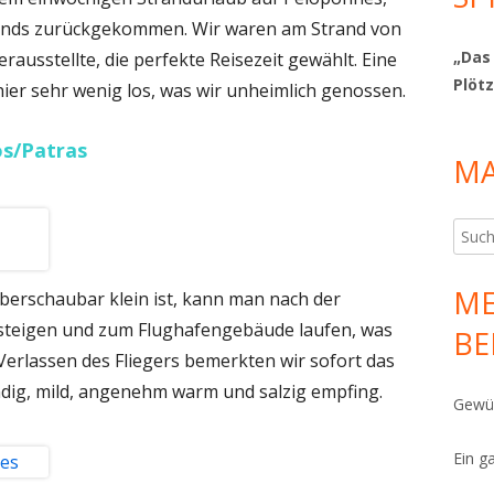
lands zurückgekommen. Wir waren am Strand von
„Das
erausstellte, die perfekte Reisezeit gewählt. Eine
Plötz
ier sehr wenig los, was wir unheimlich genossen.
os/Patras
MA
Such
nach:
ME
berschaubar klein ist, kann man nach der
 steigen und zum Flughafengebäude laufen, was
BE
erlassen des Fliegers bemerkten wir sofort das
ndig, mild, angenehm warm und salzig empfing.
Gewür
Ein g