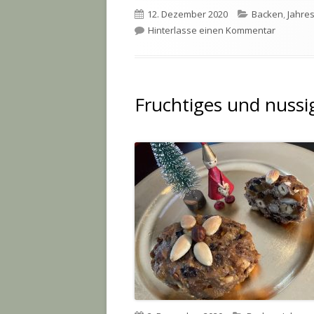
Veröffentlicht
Kategorien
12. Dezember 2020
Backen
,
Jahre
am
zu Quark
Hinterlasse einen Kommentar
Fruchtiges und nussi