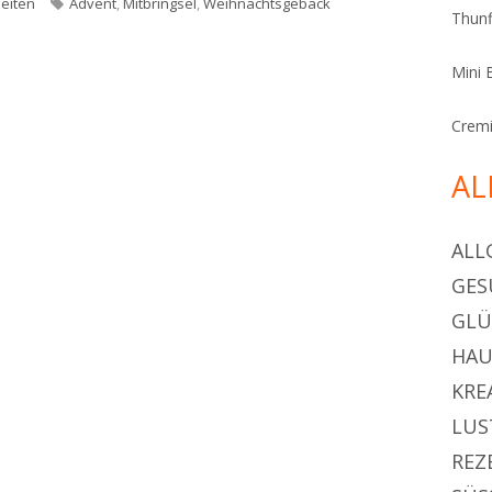
Schlagwörter
eiten
Advent
,
Mitbringsel
,
Weihnachtsgebäck
Thunf
tiges und nussiges Hutzelbrot
Mini 
Cremi
AL
ALL
GES
GL
HAU
KRE
LUS
REZ