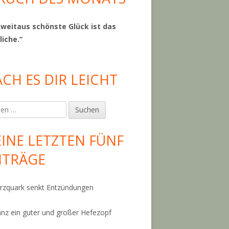
 weitaus schönste Glück ist das
liche.“
CH ES DIR LEICHT
en
INE LETZTEN FÜNF
ITRÄGE
 nussiges Hutzelbrot"
zquark senkt Entzündungen
anz ein guter und großer Hefezopf