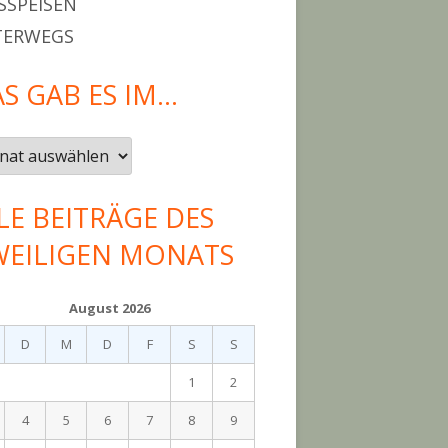
SPEISEN
TERWEGS
S GAB ES IM…
LE BEITRÄGE DES
WEILIGEN MONATS
August 2026
D
M
D
F
S
S
1
2
4
5
6
7
8
9