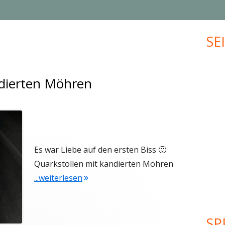
MUFFINS
JUBILÄUM
SE
Ha
KLEINGEBÄCK
UPCYCLING
Sei
PLÄTZCHEN
VALENTINSTAG
ndierten Möhren
WEIHNACHTEN
MEHR KREATIVES…
Es war Liebe auf den ersten Biss 🙂
Quarkstollen mit kandierten Möhren
"Quarkstollen mit kandierten Möhren
...weiterlesen
SP