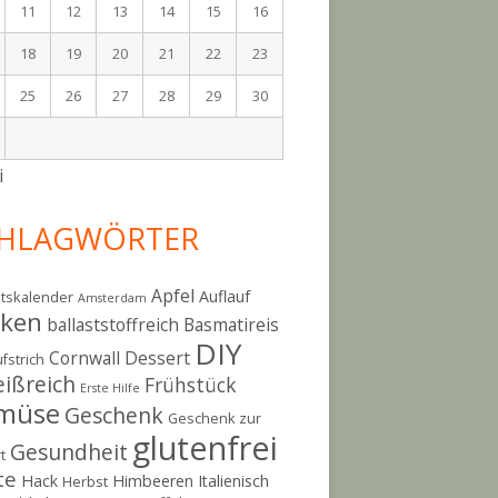
11
12
13
14
15
16
18
19
20
21
22
23
25
26
27
28
29
30
i
HLAGWÖRTER
Apfel
Auflauf
tskalender
Amsterdam
cken
ballaststoffreich
Basmatireis
DIY
Cornwall
Dessert
fstrich
eißreich
Frühstück
Erste Hilfe
müse
Geschenk
Geschenk zur
glutenfrei
Gesundheit
t
te
Hack
Himbeeren
Italienisch
Herbst