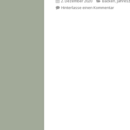
Veröffentlicht
Kategorien
2. Dezember 2020
Backen
,
Jahresz
am
zu Fruch
Hinterlasse einen Kommentar