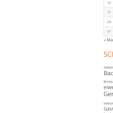
10
17
24
31
« Ma
SC
Adven
Ba
Brotau
eiw
Ge
Gebur
Gäs