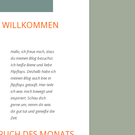
I WILLKOMMEN
upt-
tenleiste
Hallo, ich freue mich, dass
du meinen Blog besuchst.
Ich heiße Biene und liebe
Flipflops. Deshalb habe ich
meinen Blog auch bee in
flipflops getauft. Hier teile
ich was mich bewegt und
inspiriert. Schau dich
gerne um, nimm dir was
"
dir gut tut und genieße die
Zeit.
RUCH DES MONATS