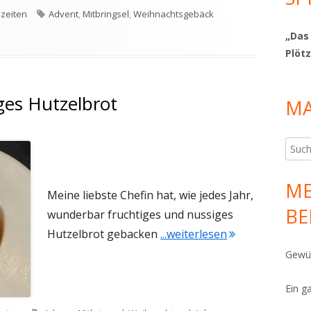
Schlagwörter
szeiten
Advent
,
Mitbringsel
,
Weihnachtsgebäck
stollen mit kandierten Möhren
„Das
Plötz
ges Hutzelbrot
MA
Such
nach:
ME
Meine liebste Chefin hat, wie jedes Jahr,
BE
wunderbar fruchtiges und nussiges
"Fruchtiges und
Hutzelbrot gebacken
...weiterlesen
Gewür
Ein g