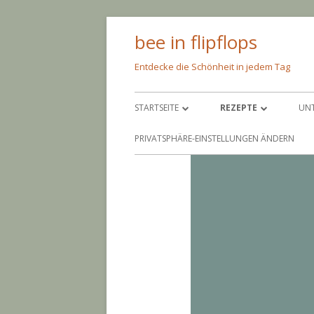
Springe
bee in flipflops
zum
Inhalt
Entdecke die Schönheit in jedem Tag
Primäres
STARTSEITE
REZEPTE
UN
Menü
ÜBER MICH
PFEIF AUF DIE KALORIE
S
PRIVATSPHÄRE-EINSTELLUNGEN ÄNDERN
IMPRESSUM
NIMM’S LEICHT
A
BACKEN
A
EINGEMACHTES
B
EINGELEGTES
C
PA
G