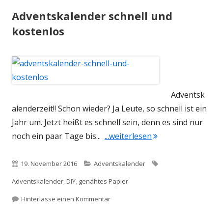
Adventskalender schnell und
kostenlos
Adventsk
alenderzeit!! Schon wieder? Ja Leute, so schnell ist ein
Jahr um. Jetzt heißt es schnell sein, denn es sind nur
"Adventskalender 
noch ein paar Tage bis...
...weiterlesen
Veröffentlicht
Kategorien
Schlagwörter
19. November 2016
Adventskalender
am
Adventskalender
,
DIY
,
genähtes Papier
zu Adventskalender schnell und kos
Hinterlasse einen Kommentar