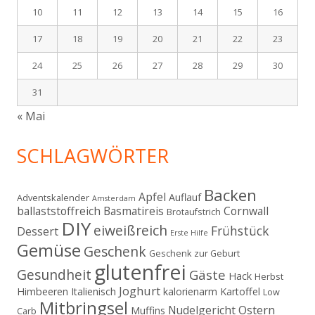
10
11
12
13
14
15
16
17
18
19
20
21
22
23
24
25
26
27
28
29
30
31
« Mai
SCHLAGWÖRTER
Backen
Apfel
Auflauf
Adventskalender
Amsterdam
ballaststoffreich
Basmatireis
Cornwall
Brotaufstrich
DIY
eiweißreich
Frühstück
Dessert
Erste Hilfe
Gemüse
Geschenk
Geschenk zur Geburt
glutenfrei
Gesundheit
Gäste
Hack
Herbst
Joghurt
Himbeeren
Italienisch
kalorienarm
Kartoffel
Low
Mitbringsel
Ostern
Nudelgericht
Muffins
Carb