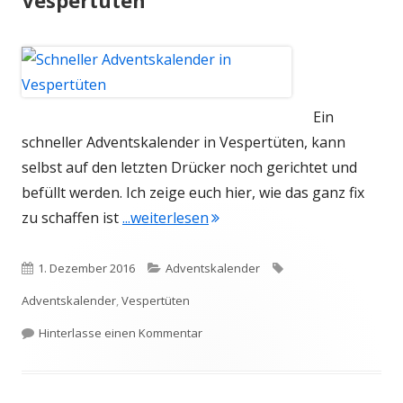
Vespertüten
Ein
schneller Adventskalender in Vespertüten, kann
selbst auf den letzten Drücker noch gerichtet und
befüllt werden. Ich zeige euch hier, wie das ganz fix
"Schneller Adventskalender 
zu schaffen ist
...weiterlesen
Veröffentlicht
Kategorien
Schlagwörter
1. Dezember 2016
Adventskalender
am
Adventskalender
,
Vespertüten
zu Schneller Adventskalender in Ve
Hinterlasse einen Kommentar