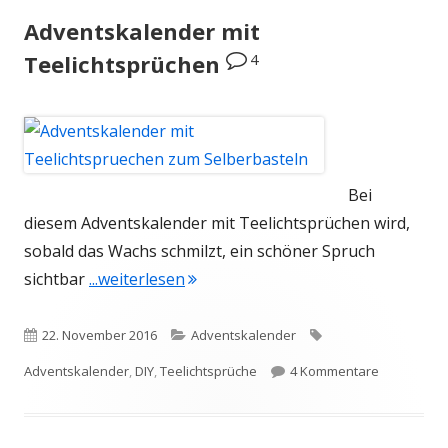
Adventskalender mit
4
Teelichtsprüchen
Bei
diesem Adventskalender mit Teelichtsprüchen wird,
sobald das Wachs schmilzt, ein schöner Spruch
"Adventskalender mit Teelichtsprü
sichtbar
...weiterlesen
Veröffentlicht
Kategorien
Schlagwörter
22. November 2016
Adventskalender
am
zu Advents
Adventskalender
,
DIY
,
Teelichtsprüche
4 Kommentare