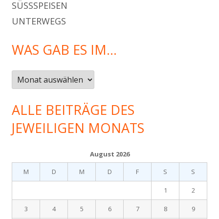
SÜSSSPEISEN
UNTERWEGS
WAS GAB ES IM…
Was
gab
es
ALLE BEITRÄGE DES
im…
JEWEILIGEN MONATS
August 2026
M
D
M
D
F
S
S
1
2
3
4
5
6
7
8
9