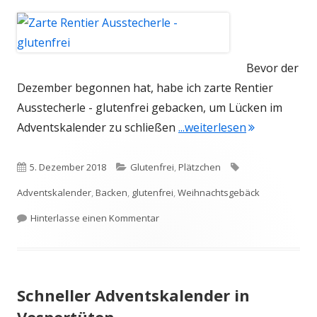
Bevor der
Dezember begonnen hat, habe ich zarte Rentier
Ausstecherle - glutenfrei gebacken, um Lücken im
"Zarte Rentie
Adventskalender zu schließen
...weiterlesen
Veröffentlicht
Kategorien
Schlagwörter
5. Dezember 2018
Glutenfrei
,
Plätzchen
am
Adventskalender
,
Backen
,
glutenfrei
,
Weihnachtsgebäck
zu Zarte Rentier Ausstecherle – glute
Hinterlasse einen Kommentar
Schneller Adventskalender in