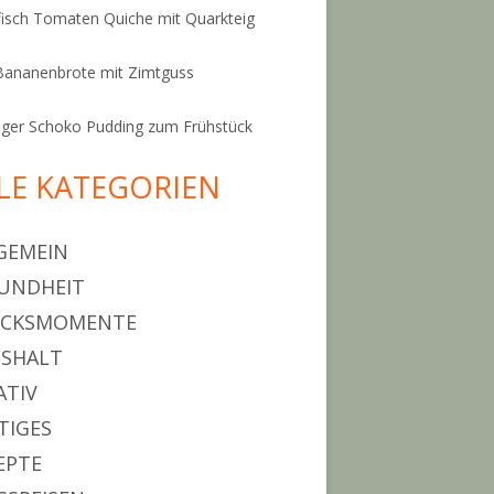
isch Tomaten Quiche mit Quarkteig
Bananenbrote mit Zimtguss
ger Schoko Pudding zum Frühstück
LE KATEGORIEN
GEMEIN
UNDHEIT
ÜCKSMOMENTE
SHALT
ATIV
TIGES
EPTE
 la Spaghetti Eis