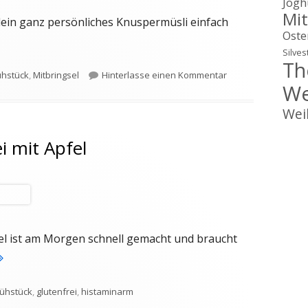
Jogh
Mit
ein ganz persönliches Knuspermüsli einfach
Oste
permüsli einfach selber machen"
Silves
Th
wörter
zu Knuspermüsli e
ühstück
,
Mitbringsel
Hinterlasse einen Kommentar
We
Wei
i mit Apfel
fel ist am Morgen schnell gemacht und braucht
Glutenfreier Haferbrei mit Apfel"
chlagwörter
rühstück
,
glutenfrei
,
histaminarm
freier Haferbrei mit Apfel