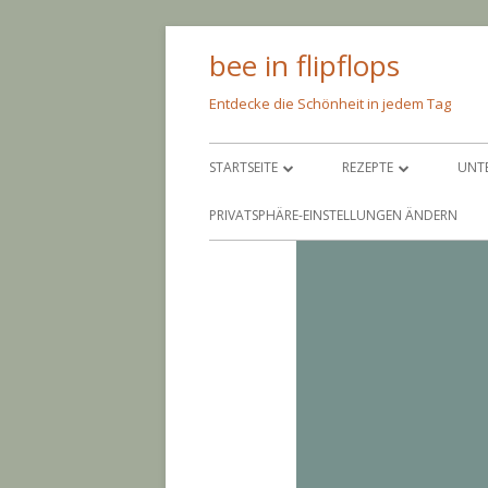
Springe
bee in flipflops
zum
Inhalt
Entdecke die Schönheit in jedem Tag
Primäres
STARTSEITE
REZEPTE
UNT
Menü
ÜBER MICH
PFEIF AUF DIE KALORIE
SC
PRIVATSPHÄRE-EINSTELLUNGEN ÄNDERN
IMPRESSUM
NIMM’S LEICHT
AM
BACKEN
AN
EINGEMACHTES
BA
EINGELEGTES
CO
PAR
GR