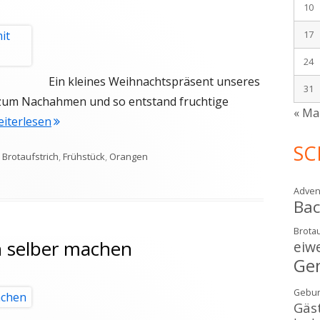
10
17
24
Ein kleines Weihnachtspräsent unseres
31
 zum Nachahmen und so entstand fruchtige
« Ma
"Fruchtige Orangenmarmelade mit Zimt"
weiterlesen
SC
Schlagwörter
Brotaufstrich
,
Frühstück
,
Orangen
tige Orangenmarmelade mit Zimt
Adven
Ba
Brotau
h selber machen
eiw
Ge
Gebur
Gäs