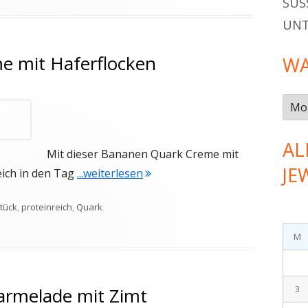
SÜSS
UN
 mit Haferflocken
WA
Was
gab
es
AL
Mit dieser Bananen Quark Creme mit
im…
JE
"Bananen Quark Creme mit Hafe
eich in den Tag
...weiterlesen
gwörter
tück
,
proteinreich
,
Quark
en Quark Creme mit Haferflocken
M
3
rmelade mit Zimt