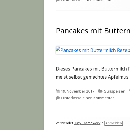
Pancakes mit Butter
Dieses Pancakes mit Buttermilch R
meist selbst gemachtes Apfelmus
Veröffentlicht
Kategorien
19. November 2017
Süßspeisen
am
zu Panca
Hinterlasse einen Kommentar
Footer
Verwendet
Tiny Framework
•
Anmelden