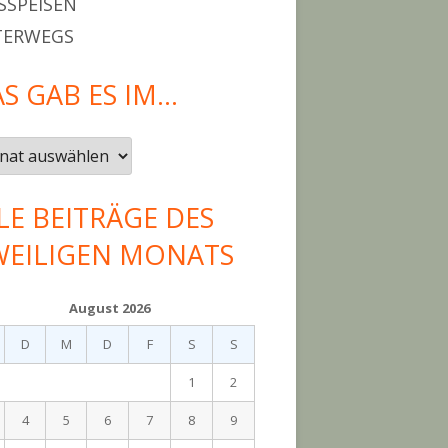
SPEISEN
TERWEGS
S GAB ES IM…
LE BEITRÄGE DES
WEILIGEN MONATS
rflocken"
August 2026
D
M
D
F
S
S
1
2
4
5
6
7
8
9