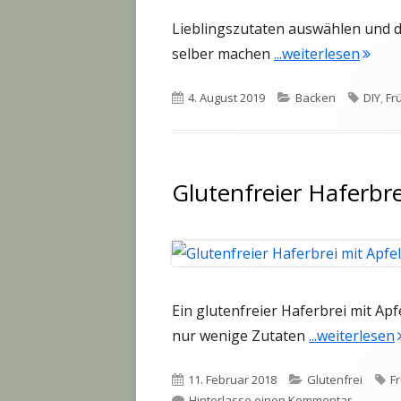
Lieblingszutaten auswählen und d
"Knus
selber machen
...weiterlesen
Veröffentlicht
Kategorien
Schlag
4. August 2019
Backen
DIY
,
Fr
am
Glutenfreier Haferbre
Ein glutenfreier Haferbrei mit Ap
"
nur wenige Zutaten
...weiterlesen
Veröffentlicht
Kategorien
S
11. Februar 2018
Glutenfrei
F
am
zu Gluten
Hinterlasse einen Kommentar