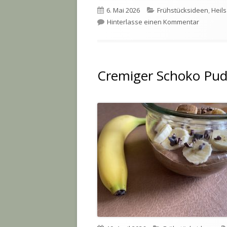
Veröffentlicht
Kategorien
6. Mai 2026
Frühstücksideen
,
Heil
am
zu Gewür
Hinterlasse einen Kommentar
Cremiger Schoko Pud