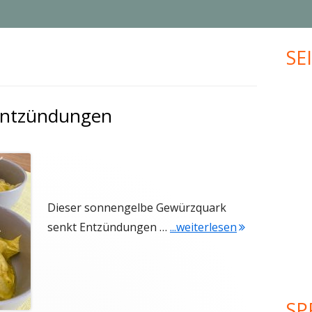
MUFFINS
JUBILÄUM
SE
Ha
KLEINGEBÄCK
UPCYCLING
Sei
PLÄTZCHEN
VALENTINSTAG
Entzündungen
WEIHNACHTEN
MEHR KREATIVES…
Dieser sonnengelbe Gewürzquark
"Gewürzquark
senkt Entzündungen …
...weiterlesen
SP