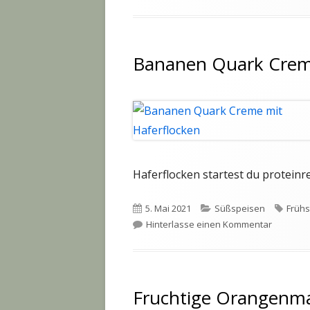
am
Bananen Quark Creme
Haferflocken startest du proteinr
Veröffentlicht
Kategorien
Schla
5. Mai 2021
Süßspeisen
Frühs
am
zu Banan
Hinterlasse einen Kommentar
Fruchtige Orangenma