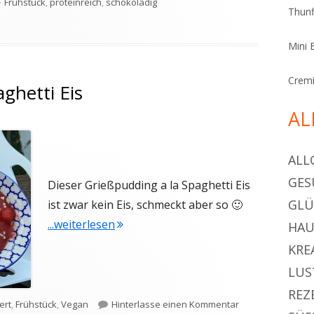
Schlagwörter
Frühstück
,
proteinreich
,
schokoladig
Thunf
ger Schoko Pudding zum Frühstück
Mini 
Cremi
ghetti Eis
AL
ALL
GES
Dieser Grießpudding a la Spaghetti Eis
GL
ist zwar kein Eis, schmeckt aber so 🙂
"Grießpudding a la Spaghetti Eis"
...weiterlesen
HAU
KRE
LUS
REZ
agwörter
zu Grießpudding a
ert
,
Frühstück
,
Vegan
Hinterlasse einen Kommentar