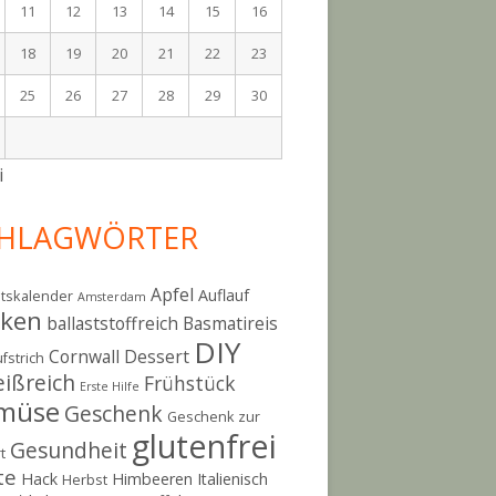
11
12
13
14
15
16
18
19
20
21
22
23
25
26
27
28
29
30
i
HLAGWÖRTER
Apfel
Auflauf
tskalender
Amsterdam
cken
ballaststoffreich
Basmatireis
DIY
Cornwall
Dessert
fstrich
eißreich
Frühstück
Erste Hilfe
müse
Geschenk
Geschenk zur
glutenfrei
Gesundheit
t
te
Hack
Himbeeren
Italienisch
Herbst