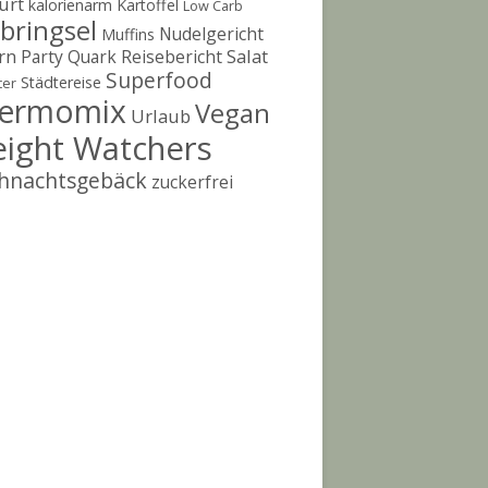
urt
kalorienarm
Kartoffel
Low Carb
bringsel
Nudelgericht
Muffins
rn
Salat
Party
Quark
Reisebericht
Superfood
Städtereise
ter
ermomix
Vegan
Urlaub
infach selber machen
ight Watchers
hnachtsgebäck
zuckerfrei