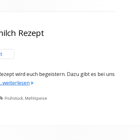
milch Rezept
ezept wird euch begeistern. Dazu gibt es bei uns
"Pancakes mit Buttermilch Rezept"
...weiterlesen
Schlagwörter
Frühstück
,
Mehlspeise
kes mit Buttermilch Rezept