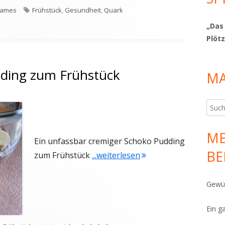
Schlagwörter
sames
Frühstück
,
Gesundheit
,
Quark
zquark senkt Entzündungen
„Das
Plötz
ding zum Frühstück
MA
Such
nach:
ME
Ein unfassbar cremiger Schoko Pudding
BE
"Cremiger Schoko Pud
zum Frühstück
...weiterlesen
Gewür
Ein g