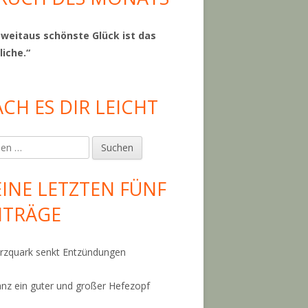
 weitaus schönste Glück ist das
liche.“
CH ES DIR LEICHT
en
INE LETZTEN FÜNF
ITRÄGE
ding zum Frühstück"
zquark senkt Entzündungen
anz ein guter und großer Hefezopf