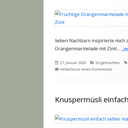
lieben Nachbarn inspirierte mich
Orangenmarmelade mit Zimt…
...
Veröffentlicht
Kategorien
27. Januar 2020
Eingemachtes
am
zu Fruch
Hinterlasse einen Kommentar
Knuspermüsli einfac