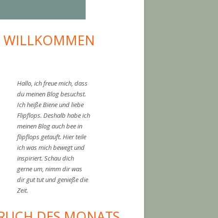
I WILLKOMMEN
upt-
tenleiste
Hallo, ich freue mich, dass
du meinen Blog besuchst.
Ich heiße Biene und liebe
Flipflops. Deshalb habe ich
meinen Blog auch bee in
flipflops getauft. Hier teile
ich was mich bewegt und
 senkt Entzündungen"
inspiriert. Schau dich
gerne um, nimm dir was
dir gut tut und genieße die
Zeit.
RUCH DES MONATS