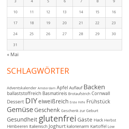
3
4
5
6
7
8
9
10
11
12
13
14
15
16
17
18
19
20
21
22
23
24
25
26
27
28
29
30
31
« Mai
SCHLAGWÖRTER
Backen
Apfel
Auflauf
Adventskalender
Amsterdam
ballaststoffreich
Basmatireis
Cornwall
Brotaufstrich
DIY
eiweißreich
Frühstück
Dessert
Erste Hilfe
Gemüse
Geschenk
Geschenk zur Geburt
glutenfrei
Gesundheit
Gäste
Hack
Herbst
Joghurt
Himbeeren
Italienisch
kalorienarm
Kartoffel
Low