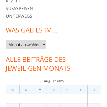
REZEPTE
SÜSSSPEISEN
UNTERWEGS
WAS GAB ES IM…
Was
gab
es
ALLE BEITRÄGE DES
im…
JEWEILIGEN MONATS
August 2026
M
D
M
D
F
S
S
1
2