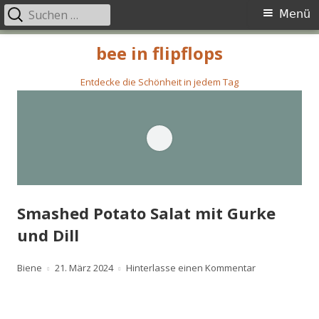
Suchen
Primäres
Menü
nach:
Menü
Springe
bee in flipflops
zum
Inhalt
Entdecke die Schönheit in jedem Tag
Smashed Potato Salat mit Gurke
und Dill
Autor
Veröffentlicht
zu Smashed Pot
Biene
21. März 2024
Hinterlasse einen Kommentar
am