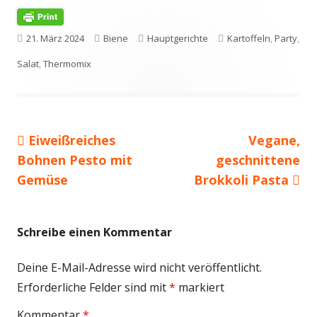
Veröffentlicht
Autor
Kategorien
Schlagwörter
21. März 2024
Biene
Hauptgerichte
Kartoffeln
,
Party
,
am
Salat
,
Thermomix
Vorheriger
Nächster
Eiweißreiches
Vegane,
Beitragsnavigation
Beitrag:
Beitrag
Bohnen Pesto mit
geschnittene
Gemüse
Brokkoli Pasta
Schreibe einen Kommentar
Deine E-Mail-Adresse wird nicht veröffentlicht.
Erforderliche Felder sind mit
*
markiert
Kommentar
*