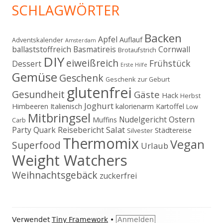
SCHLAGWÖRTER
Backen
Apfel
Auflauf
Adventskalender
Amsterdam
ballaststoffreich
Basmatireis
Cornwall
Brotaufstrich
DIY
eiweißreich
Frühstück
Dessert
Erste Hilfe
Gemüse
Geschenk
Geschenk zur Geburt
glutenfrei
Gesundheit
Gäste
Hack
Herbst
Joghurt
Himbeeren
Italienisch
kalorienarm
Kartoffel
Low
Mitbringsel
Ostern
Nudelgericht
Muffins
Carb
Salat
Party
Quark
Reisebericht
Städtereise
Silvester
Thermomix
Vegan
Superfood
Urlaub
Weight Watchers
Weihnachtsgebäck
zuckerfrei
Footer
Verwendet
Tiny Framework
•
Anmelden