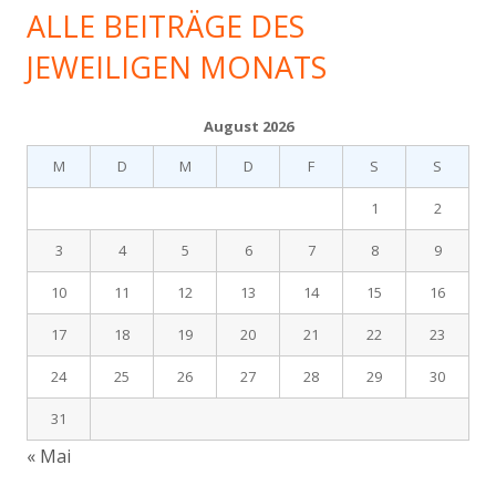
es
ALLE BEITRÄGE DES
im…
JEWEILIGEN MONATS
August 2026
M
D
M
D
F
S
S
1
2
3
4
5
6
7
8
9
10
11
12
13
14
15
16
17
18
19
20
21
22
23
24
25
26
27
28
29
30
31
« Mai