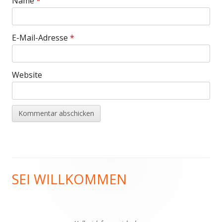
Name
*
E-Mail-Adresse
*
Website
SEI WILLKOMMEN
Haupt-
Seitenleiste