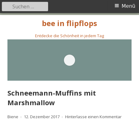
Suchen
Primäres
Menü
nach:
Menü
Springe
bee in flipflops
zum
Inhalt
Entdecke die Schönheit in jedem Tag
Schneemann-Muffins mit
Marshmallow
Autor
Veröffentlicht
zu Schne
Biene
12. Dezember 2017
Hinterlasse einen Kommentar
am