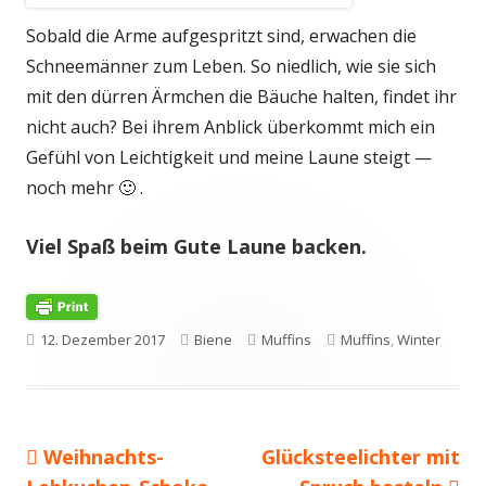
Sobald die Arme aufgespritzt sind, erwachen die
Schneemänner zum Leben. So niedlich, wie sie sich
mit den dürren Ärmchen die Bäuche halten, findet ihr
nicht auch? Bei ihrem Anblick überkommt mich ein
Gefühl von Leichtigkeit und meine Laune steigt —
noch mehr 🙂 .
Viel Spaß beim Gute Laune backen.
Veröffentlicht
Autor
Kategorien
Schlagwörter
12. Dezember 2017
Biene
Muffins
Muffins
,
Winter
am
Vorheriger
Nächster
Weihnachts-
Glücksteelichter mit
Beitragsnavigation
Beitrag:
Beitrag