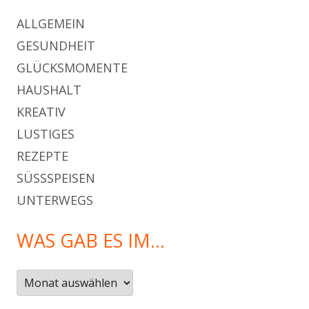
ALLGEMEIN
GESUNDHEIT
GLÜCKSMOMENTE
HAUSHALT
KREATIV
LUSTIGES
REZEPTE
SÜSSSPEISEN
UNTERWEGS
WAS GAB ES IM…
Was
gab