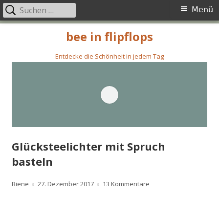
Suchen
Primäres
Menü
nach:
Menü
Springe
bee in flipflops
zum
Inhalt
Entdecke die Schönheit in jedem Tag
Glücksteelichter mit Spruch
basteln
Autor
Veröffentlicht
zu Glücksteelichter mit
Biene
27. Dezember 2017
13 Kommentare
am