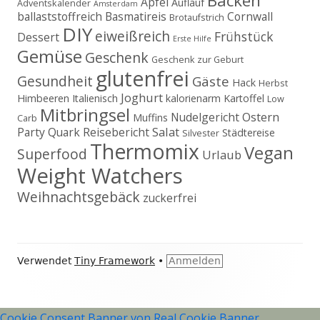
Backen
Apfel
Auflauf
Adventskalender
Amsterdam
ballaststoffreich
Basmatireis
Cornwall
Brotaufstrich
DIY
eiweißreich
Frühstück
Dessert
Erste Hilfe
Gemüse
Geschenk
Geschenk zur Geburt
glutenfrei
Gesundheit
Gäste
Hack
Herbst
Joghurt
Himbeeren
Italienisch
kalorienarm
Kartoffel
Low
Mitbringsel
Ostern
Nudelgericht
Muffins
Carb
Salat
Party
Quark
Reisebericht
Städtereise
Silvester
Thermomix
Vegan
Superfood
Urlaub
Weight Watchers
Weihnachtsgebäck
zuckerfrei
Footer
Verwendet
Tiny Framework
•
Anmelden
Inhalt
Cookie Consent Banner von Real Cookie Banner