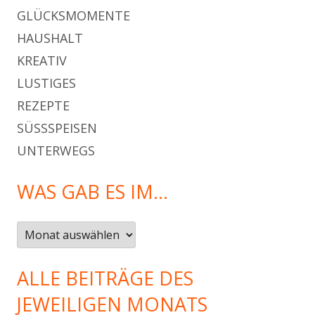
GLÜCKSMOMENTE
HAUSHALT
KREATIV
LUSTIGES
REZEPTE
SÜSSSPEISEN
UNTERWEGS
WAS GAB ES IM…
Was
gab
es
ALLE BEITRÄGE DES
im…
JEWEILIGEN MONATS