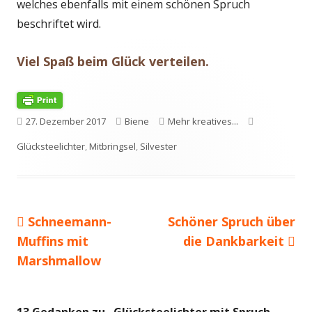
welches ebenfalls mit einem schönen Spruch
beschriftet wird.
Viel Spaß beim Glück verteilen.
Veröffentlicht
Autor
Kategorien
Schlagwörter
27. Dezember 2017
Biene
Mehr kreatives...
am
Glücksteelichter
,
Mitbringsel
,
Silvester
Vorheriger
Nächster
Schneemann-
Schöner Spruch über
Beitragsnavigation
Beitrag:
Beitrag
Muffins mit
die Dankbarkeit
Marshmallow
13 Gedanken zu „
Glücksteelichter mit Spruch