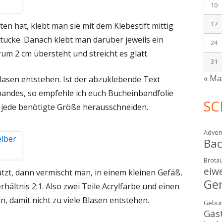
10
17
en hat, klebt man sie mit dem Klebestift mittig
tücke. Danach klebt man darüber jeweils ein
24
m 2 cm übersteht und streicht es glatt.
31
« Ma
lasen entstehen. Ist der abzuklebende Text
ebandes, so empfehle ich euch Bucheinbandfolie
SC
jede benötigte Größe herausschneiden.
Adven
Ba
Brotau
eiw
ützt, dann vermischt man, in einem kleinen Gefäß,
Ge
rhältnis 2:1. Also zwei Teile Acrylfarbe und einen
en, damit nicht zu viele Blasen entstehen.
Gebur
Gäs