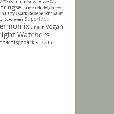
urt
kalorienarm
Kartoffel
Low Carb
bringsel
Nudelgericht
Muffins
rn
Salat
Party
Quark
Reisebericht
Superfood
Städtereise
ter
ermomix
Vegan
Urlaub
ight Watchers
hnachtsgebäck
zuckerfrei