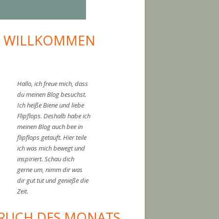
I WILLKOMMEN
upt-
tenleiste
Hallo, ich freue mich, dass
du meinen Blog besuchst.
Ich heiße Biene und liebe
Flipflops. Deshalb habe ich
meinen Blog auch bee in
flipflops getauft. Hier teile
ich was mich bewegt und
inspiriert. Schau dich
gerne um, nimm dir was
dir gut tut und genieße die
Zeit.
RUCH DES MONATS