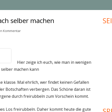
MUFFINS
JUBILÄUM
ach selber machen
SE
Ha
KLEINGEBÄCK
UPCYCLING
Sei
zu Rubbellose ganz einfach selber machen
nen Kommentar
PLÄTZCHEN
VALENTINSTAG
WEIHNACHTEN
MEHR KREATIVES…
Hier zeige ich euch, wie man in wenigen
h selber machen kann
e klasse. Mal ehrlich, wer findet keinen Gefallen
der Botschaften verbergen. Das Schöne daran ist
orgene durch freirubbeln zum Vorschein kommt.
es Los freirubbeln. Daher kommt heute die gute
SP