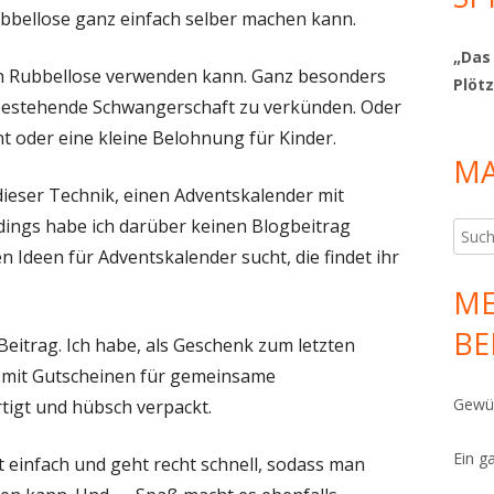
ubbellose ganz einfach selber machen kann.
„Das
an Rubbellose verwenden kann. Ganz besonders
Plötz
e bestehende Schwangerschaft zu verkünden. Oder
nt oder eine kleine Belohnung für Kinder.
MA
 dieser Technik, einen Adventskalender mit
dings habe ich darüber keinen Blogbeitrag
Such
en Ideen für Adventskalender sucht, die findet ihr
nach:
ME
BE
eitrag. Ich habe, als Geschenk zum letzten
e mit Gutscheinen für gemeinsame
Gewür
igt und hübsch verpackt.
Ein g
t einfach und geht recht schnell, sodass man