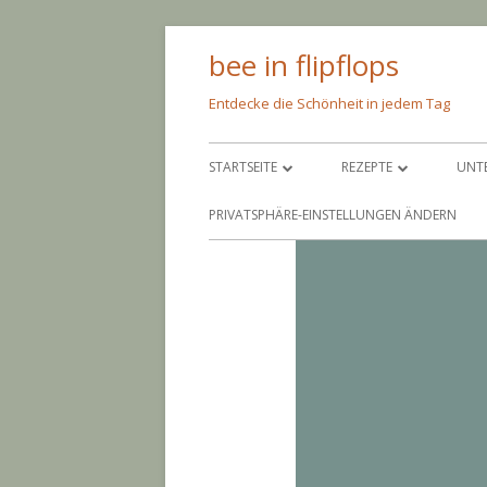
Springe
bee in flipflops
zum
Inhalt
Entdecke die Schönheit in jedem Tag
Primäres
STARTSEITE
REZEPTE
UNT
Menü
ÜBER MICH
PFEIF AUF DIE KALORIE
SC
PRIVATSPHÄRE-EINSTELLUNGEN ÄNDERN
IMPRESSUM
NIMM’S LEICHT
AM
BACKEN
AN
EINGEMACHTES
BA
EINGELEGTES
CO
PAR
GR