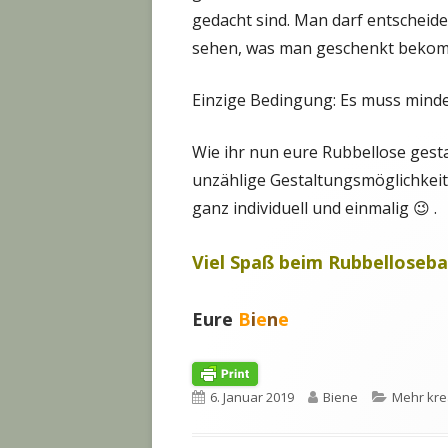
gedacht sind. Man darf entscheide
sehen, was man geschenkt bekom
Einzige Bedingung: Es muss minde
Wie ihr nun eure Rubbellose gestal
unzählige Gestaltungsmöglichkeit
ganz individuell und einmalig 😉 .
Viel Spaß beim Rubbelloseba
Eure
B
i
e
n
e
Veröffentlicht
Autor
Kategori
6. Januar 2019
Biene
Mehr krea
am