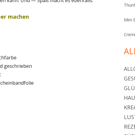
en kann. Und — Spaß macht es ebenfalls.
Thunf
lber machen
Mini 
Cremi
AL
chfarbe
d geschrieben
ALL
t
GES
cheinbandfolie
GL
HAU
KRE
LUS
REZ