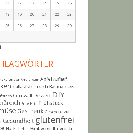
11
12
13
14
15
16
18
19
20
21
22
23
25
26
27
28
29
30
i
HLAGWÖRTER
Apfel
Auflauf
tskalender
Amsterdam
cken
ballaststoffreich
Basmatireis
DIY
Cornwall
Dessert
fstrich
eißreich
Frühstück
Erste Hilfe
müse
Geschenk
Geschenk zur
glutenfrei
Gesundheit
t
te
Hack
Himbeeren
Italienisch
Herbst