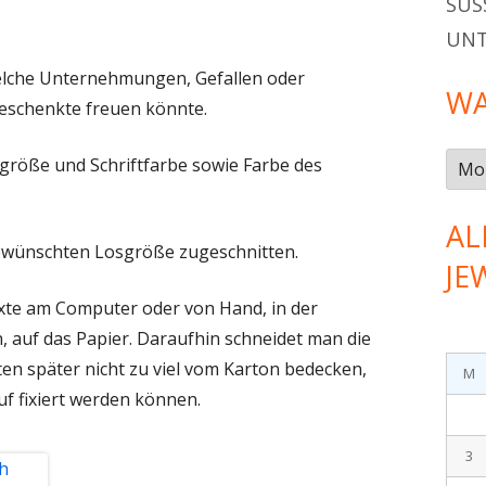
SÜSS
UN
welche Unternehmungen, Gefallen oder
WA
eschenkte freuen könnte.
Was
tgröße und Schriftfarbe sowie Farbe des
gab
es
AL
gewünschten Losgröße zugeschnitten.
im…
JE
xte am Computer oder von Hand, in der
auf das Papier. Daraufhin schneidet man die
ten später nicht zu viel vom Karton bedecken,
M
f fixiert werden können.
3