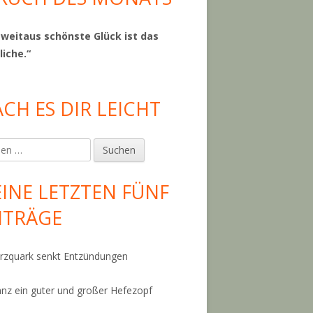
 weitaus schönste Glück ist das
liche.“
CH ES DIR LEICHT
en
INE LETZTEN FÜNF
ITRÄGE
zquark senkt Entzündungen
anz ein guter und großer Hefezopf