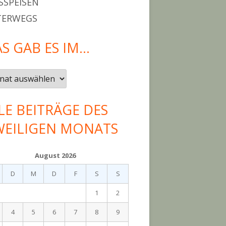
SPEISEN
TERWEGS
S GAB ES IM…
LE BEITRÄGE DES
WEILIGEN MONATS
August 2026
D
M
D
F
S
S
1
2
4
5
6
7
8
9