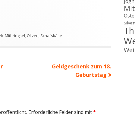
Jogh
Mit
Oste
Silves
Th
ien
Schlagwörter
Mitbringsel
,
Oliven
,
Schafskäse
We
Wei
Nächster
er
Geldgeschenk zum 18.
Beitrag
Geburtstag
röffentlicht.
Erforderliche Felder sind mit
*