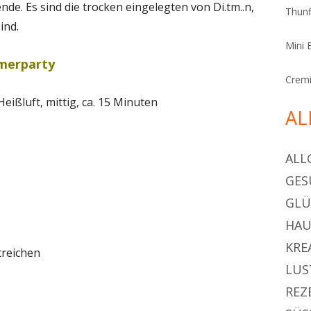
ende. Es sind die trocken eingelegten von Di.tm..n,
Thunf
ind.
Mini 
mmerparty
Cremi
eißluft, mittig, ca. 15 Minuten
AL
ALL
GES
GL
HAU
KRE
treichen
LUS
REZ