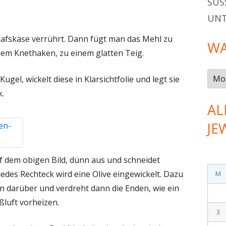
SÜSS
UN
chafskäse verrührt. Dann fügt man das Mehl zu
WA
nem Knethaken, zu einem glatten Teig.
Was
gel, wickelt diese in Klarsichtfolie und legt sie
gab
k.
es
AL
im…
JE
f dem obigen Bild, dünn aus und schneidet
jedes Rechteck wird eine Olive eingewickelt. Dazu
M
n darüber und verdreht dann die Enden, wie ein
ßluft vorheizen.
3