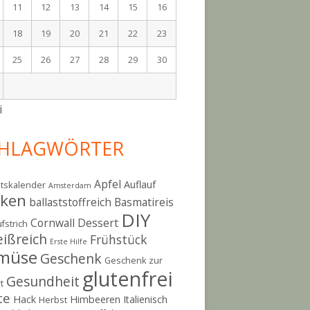
11
12
13
14
15
16
18
19
20
21
22
23
25
26
27
28
29
30
i
HLAGWÖRTER
Apfel
Auflauf
tskalender
Amsterdam
cken
ballaststoffreich
Basmatireis
DIY
Cornwall
Dessert
fstrich
eißreich
Frühstück
Erste Hilfe
müse
Geschenk
Geschenk zur
glutenfrei
Gesundheit
t
te
Hack
Himbeeren
Italienisch
Herbst