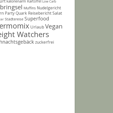
urt
kalorienarm
Kartoffel
Low Carb
bringsel
Nudelgericht
Muffins
rn
Salat
Party
Quark
Reisebericht
Superfood
Städtereise
ter
ermomix
Vegan
Urlaub
ight Watchers
hnachtsgebäck
zuckerfrei