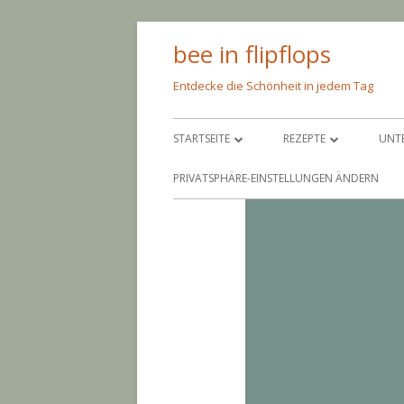
Springe
bee in flipflops
zum
Inhalt
Entdecke die Schönheit in jedem Tag
Primäres
STARTSEITE
REZEPTE
UNT
Menü
ÜBER MICH
PFEIF AUF DIE KALORIE
SC
PRIVATSPHÄRE-EINSTELLUNGEN ÄNDERN
IMPRESSUM
NIMM’S LEICHT
AM
BACKEN
AN
EINGEMACHTES
BA
EINGELEGTES
CO
PAR
GR