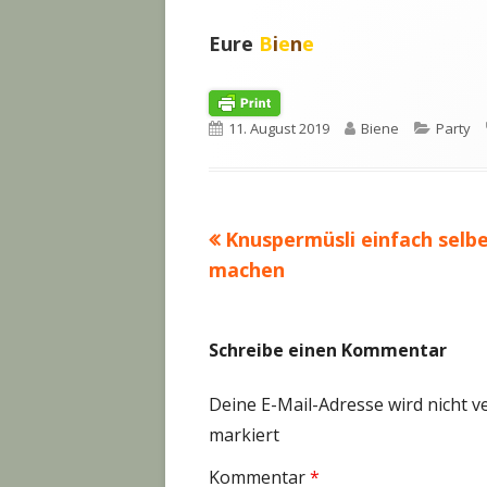
Eure
B
i
e
n
e
Veröffentlicht
Autor
Kategor
11. August 2019
Biene
Party
am
Vorheriger
Knuspermüsli einfach selb
Beitragsnavigation
Beitrag:
machen
Schreibe einen Kommentar
Deine E-Mail-Adresse wird nicht ve
markiert
Kommentar
*