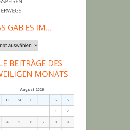
SPEISEN
TERWEGS
S GAB ES IM…
LE BEITRÄGE DES
WEILIGEN MONATS
August 2026
D
M
D
F
S
S
1
2
4
5
6
7
8
9