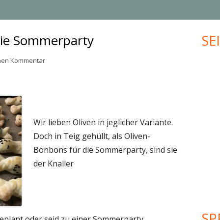
MUFFINS
JUBILÄUM
die Sommerparty
SE
Ha
KLEINGEBÄCK
UPCYCLING
Sei
zu Oliven-Bonbons für die Sommerparty
inen Kommentar
PLÄTZCHEN
VALENTINSTAG
WEIHNACHTEN
MEHR KREATIVES…
Wir lieben Oliven in jeglicher Variante.
Doch in Teig gehüllt, als Oliven-
Bonbons für die Sommerparty, sind sie
der Knaller
SP
eplant oder seid zu einer Sommerparty