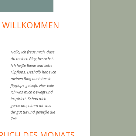
I WILLKOMMEN
upt-
tenleiste
Hallo, ich freue mich, dass
du meinen Blog besuchst.
Ich heiße Biene und liebe
Flipflops. Deshalb habe ich
meinen Blog auch bee in
flipflops getauft. Hier teile
ich was mich bewegt und
inspiriert. Schau dich
gerne um, nimm dir was
dir gut tut und genieße die
Zeit.
RUCH DES MONATS