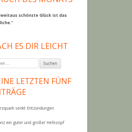
 weitaus schönste Glück ist das
liche.“
CH ES DIR LEICHT
en
INE LETZTEN FÜNF
ITRÄGE
zquark senkt Entzündungen
anz ein guter und großer Hefezopf