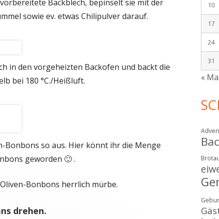
orbereitete Backblech, bepinselt sie mit der
10
mmel sowie ev. etwas Chilipulver darauf.
17
24
31
ch in den vorgeheizten Backofen und backt die
« Ma
b bei 180 °C./Heißluft.
SC
Adven
Ba
n-Bonbons so aus. Hier könnt ihr die Menge
onbons geworden 🙂 .
Brotau
eiw
Ge
 Oliven-Bonbons herrlich mürbe.
Gebur
Gäs
ons drehen.