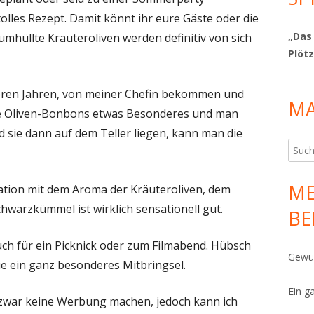
olles Rezept. Damit könnt ihr eure Gäste oder die
„Das
mhüllte Kräuteroliven werden definitiv von sich
Plötz
reren Jahren, von meiner Chefin bekommen und
MA
iese Oliven-Bonbons etwas Besonderes und man
ld sie dann auf dem Teller liegen, kann man die
Such
nach:
ME
tion mit dem Aroma der Kräuteroliven, dem
warzkümmel ist wirklich sensationell gut.
BE
h für ein Picknick oder zum Filmabend. Hübsch
Gewür
sie ein ganz besonderes Mitbringsel.
Ein g
 zwar keine Werbung machen, jedoch kann ich