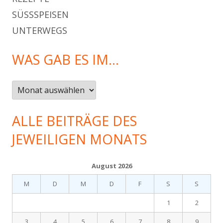
SÜSSSPEISEN
UNTERWEGS
WAS GAB ES IM…
Was
gab
es
ALLE BEITRÄGE DES
im…
JEWEILIGEN MONATS
August 2026
M
D
M
D
F
S
S
1
2
3
4
5
6
7
8
9