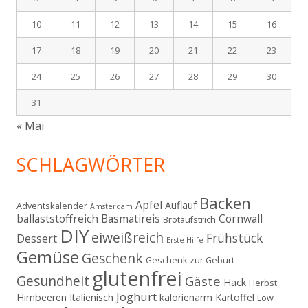
10
11
12
13
14
15
16
17
18
19
20
21
22
23
24
25
26
27
28
29
30
31
« Mai
SCHLAGWÖRTER
Backen
Apfel
Auflauf
Adventskalender
Amsterdam
ballaststoffreich
Basmatireis
Cornwall
Brotaufstrich
DIY
eiweißreich
Frühstück
Dessert
Erste Hilfe
Gemüse
Geschenk
Geschenk zur Geburt
glutenfrei
Gesundheit
Gäste
Hack
Herbst
Joghurt
Himbeeren
Italienisch
kalorienarm
Kartoffel
Low