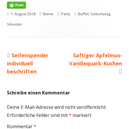
Veröffentlicht
Autor
Kategorien
Schlagwörter
1. August 2018
Biene
Party
Buffet
,
Geburtstag
,
am
Silvester
Vorheriger
Nächster
Seifenspender
Saftiger Apfelmus-
Beitragsnavigation
Beitrag:
Beitrag
individuell
Vanillequark-Kuchen
beschriften
Schreibe einen Kommentar
Deine E-Mail-Adresse wird nicht veröffentlicht.
Erforderliche Felder sind mit
*
markiert
Kommentar
*