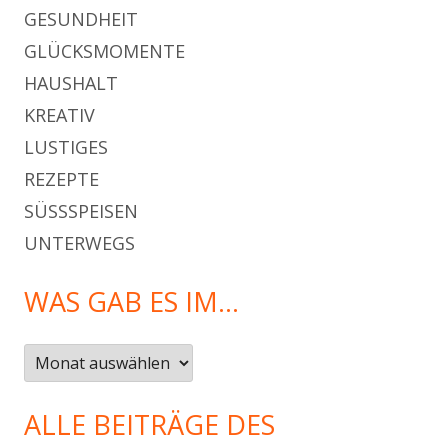
GESUNDHEIT
GLÜCKSMOMENTE
HAUSHALT
KREATIV
LUSTIGES
REZEPTE
SÜSSSPEISEN
UNTERWEGS
WAS GAB ES IM…
Was
gab
es
ALLE BEITRÄGE DES
im…