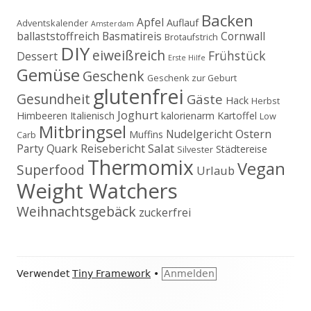
Backen
Apfel
Auflauf
Adventskalender
Amsterdam
ballaststoffreich
Basmatireis
Cornwall
Brotaufstrich
DIY
eiweißreich
Frühstück
Dessert
Erste Hilfe
Gemüse
Geschenk
Geschenk zur Geburt
glutenfrei
Gesundheit
Gäste
Hack
Herbst
Joghurt
Himbeeren
Italienisch
kalorienarm
Kartoffel
Low
Mitbringsel
Ostern
Nudelgericht
Muffins
Carb
Salat
Party
Quark
Reisebericht
Städtereise
Silvester
Thermomix
Vegan
Superfood
Urlaub
Weight Watchers
Weihnachtsgebäck
zuckerfrei
Footer
Verwendet
Tiny Framework
•
Anmelden
Inhalt