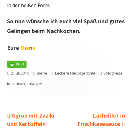
in der heißen Form.
So nun wünsche ich euch viel Spaß und gutes
Gelingen beim Nachkochen.
Eure
B
i
e
n
e
Veröffentlicht
Autor
Kategorien
Schlagwörter
2. Juli 2016
Biene
Leckere Hauptgerichte
Bolognese
,
am
Italienisch
,
Lasagne
Vorheriger
Nächster
Gyros mit Zaziki
Lachsfilet in
Beitragsnavigation
Beitrag:
Beitrag
und Kartoffeln
Frischkäsesauce