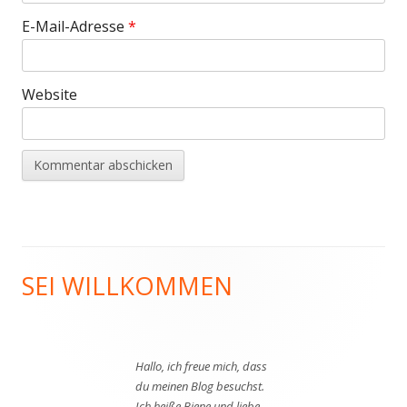
E-Mail-Adresse
*
Website
SEI WILLKOMMEN
Haupt-
Seitenleiste
Hallo, ich freue mich, dass
du meinen Blog besuchst.
Ich heiße Biene und liebe