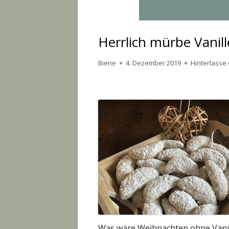
Herrlich mürbe Vanil
Autor
Veröffentlicht
Biene
4. Dezember 2019
Hinterlasse
am
Was wäre Weihnachten ohne Vanill