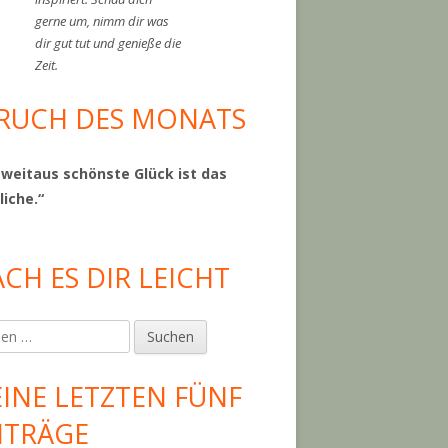
gerne um, nimm dir was
dir gut tut und genieße die
Zeit.
RUCH DES MONATS
 weitaus schönste Glück ist das
liche.“
CH ES DIR LEICHT
en
INE LETZTEN FÜNF
ITRÄGE