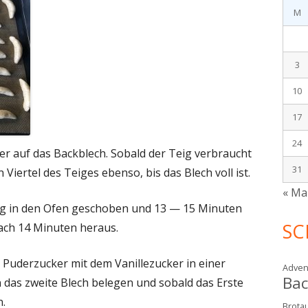
M
3
10
17
24
er auf das Backblech. Sobald der Teig verbraucht
31
Viertel des Teiges ebenso, bis das Blech voll ist.
« Ma
ttig in den Ofen geschoben und 13 — 15 Minuten
SC
nach 14 Minuten heraus.
 Puderzucker mit dem Vanillezucker in einer
Adven
Ba
das zweite Blech belegen und sobald das Erste
n.
Brotau