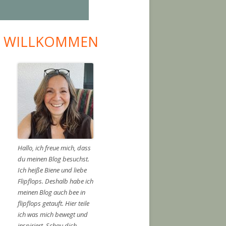
I WILLKOMMEN
upt-
tenleiste
Hallo, ich freue mich, dass
du meinen Blog besuchst.
Ich heiße Biene und liebe
Flipflops. Deshalb habe ich
meinen Blog auch bee in
flipflops getauft. Hier teile
ich was mich bewegt und
inspiriert. Schau dich