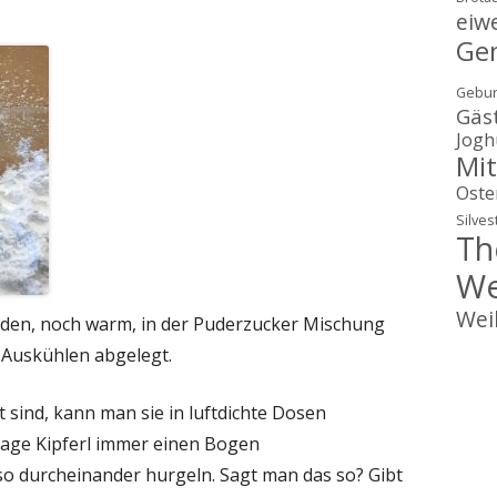
eiw
Ge
Gebur
Gäs
Jogh
Mit
Oste
Silves
Th
We
Wei
rden, noch warm, in der Puderzucker Mischung
 Auskühlen abgelegt.
t sind, kann man sie in luftdichte Dosen
 Lage Kipferl immer einen Bogen
 so durcheinander hurgeln. Sagt man das so? Gibt