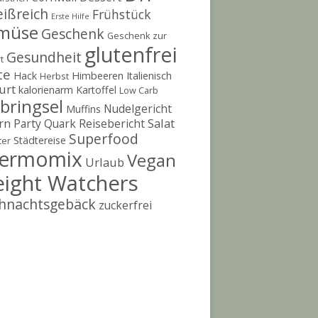
eißreich
Frühstück
Erste Hilfe
müse
Geschenk
Geschenk zur
glutenfrei
Gesundheit
t
te
Hack
Himbeeren
Italienisch
Herbst
urt
kalorienarm
Kartoffel
Low Carb
bringsel
Nudelgericht
Muffins
rn
Salat
Party
Quark
Reisebericht
Superfood
Städtereise
ter
ermomix
Vegan
Urlaub
ight Watchers
hnachtsgebäck
zuckerfrei