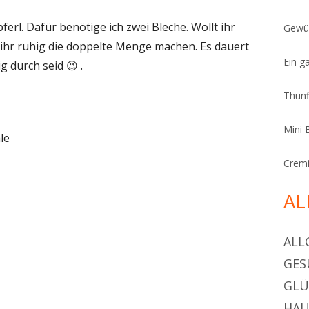
ferl. Dafür benötige ich zwei Bleche. Wollt ihr
Gewür
ihr ruhig die doppelte Menge machen. Es dauert
Ein g
g durch seid 😉 .
Thunf
Mini 
le
Cremi
AL
ALL
GES
GL
HAU