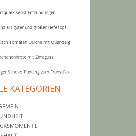
zquark senkt Entzündungen
anz ein guter und großer Hefezopf
isch Tomaten Quiche mit Quarkteig
Bananenbrote mit Zimtguss
ger Schoko Pudding zum Frühstück
LE KATEGORIEN
GEMEIN
UNDHEIT
ÜCKSMOMENTE
SHALT