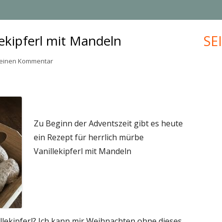
MUFFINS
JUBILÄUM
lekipferl mit Mandeln
SE
Ha
KLEINGEBÄCK
UPCYCLING
Sei
zu Herrlich mürbe Vanillekipferl mit Mandeln
 einen Kommentar
PLÄTZCHEN
VALENTINSTAG
WEIHNACHTEN
MEHR KREATIVES…
Zu Beginn der Adventszeit gibt es heute
ein Rezept für herrlich mürbe
Vanillekipferl mit Mandeln
ekipferl? Ich kann mir Weihnachten ohne dieses