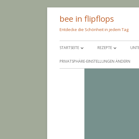
Springe
bee in flipflops
zum
Inhalt
Entdecke die Schönheit in jedem Tag
Primäres
STARTSEITE
REZEPTE
UNT
Menü
ÜBER MICH
PFEIF AUF DIE KALORIE
SC
PRIVATSPHÄRE-EINSTELLUNGEN ÄNDERN
IMPRESSUM
NIMM’S LEICHT
AM
BACKEN
AN
EINGEMACHTES
BA
EINGELEGTES
CO
PAR
GR