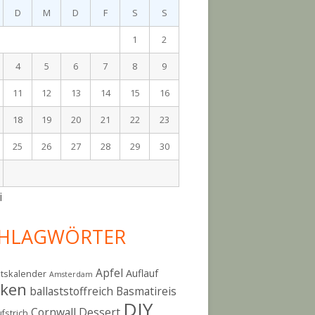
D
M
D
F
S
S
1
2
4
5
6
7
8
9
11
12
13
14
15
16
18
19
20
21
22
23
25
26
27
28
29
30
i
HLAGWÖRTER
Apfel
Auflauf
tskalender
Amsterdam
cken
ballaststoffreich
Basmatireis
DIY
Cornwall
Dessert
fstrich