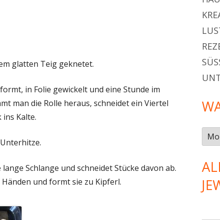
KRE
LUS
REZ
SÜSS
em glatten Teig geknetet.
UN
formt, in Folie gewickelt und eine Stunde im
WA
t man die Rolle heraus, schneidet ein Viertel
ins Kalte.
Was
Unterhitze.
gab
es
AL
lange Schlange und schneidet Stücke davon ab.
im…
JE
 Händen und formt sie zu Kipferl.