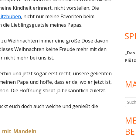
ine Kindheit erinnert, nicht vorstellen. Die
pitzbuben
, nicht nur meine Favoriten beim
 die Lieblingsguatsle meines Papas.
SP
hm zu Weihnachten immer eine große Dose davon
dieses Weihnachten keine Freude mehr mit den
„Das
er nicht mehr bei uns ist.
Plötz
rhin und jetzt sogar erst recht, unsere geliebten
meinen Papa und hoffe, dass er da, wo er jetzt ist,
MA
n. Die Hoffnung stirbt ja bekanntlich zuletzt.
Such
ackt euch doch auch welche und genießt die
nach:
ME
BE
rl mit Mandeln