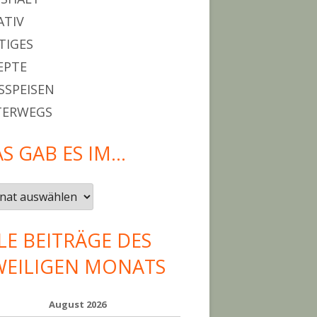
ATIV
TIGES
EPTE
SPEISEN
TERWEGS
S GAB ES IM…
LE BEITRÄGE DES
WEILIGEN MONATS
August 2026