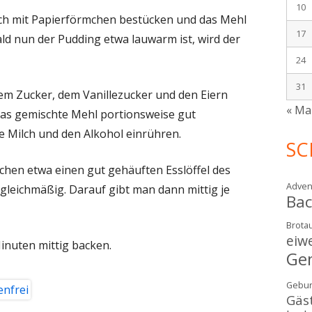
10
ech mit Papierförmchen bestücken und das Mehl
17
ld nun der Pudding etwa lauwarm ist, wird der
24
31
dem Zucker, dem Vanillezucker und den Eiern
« Ma
das gemischte Mehl portionsweise gut
e Milch und den Alkohol einrühren.
SC
chen etwa einen gut gehäuften Esslöffel des
Adven
 gleichmäßig. Darauf gibt man dann mittig je
Ba
Brotau
eiw
inuten mittig backen.
Ge
Gebur
Gäs