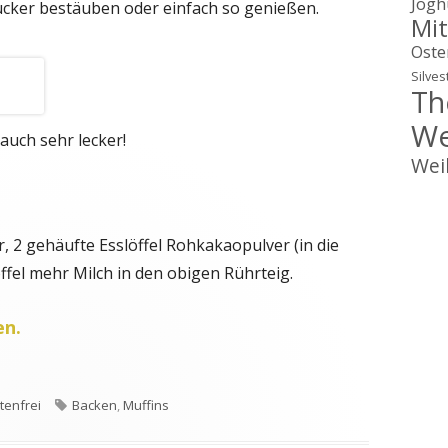
Jogh
cker bestäuben oder einfach so genießen.
Mit
Oste
Silves
Th
We
auch sehr lecker!
Wei
 2 gehäufte Esslöffel Rohkakaopulver (in die
fel mehr Milch in den obigen Rührteig.
en.
egorien
Schlagwörter
tenfrei
Backen
,
Muffins