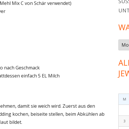
SÜSS
 Mehl Mix C von Schär verwendet)
UN
ver
WA
Was
gab
es
AL
im…
to nach Geschmack
JE
ttdessen einfach 5 EL Milch
M
ehmen, damit sie weich wird. Zuerst aus den
ding kochen, beiseite stellen, beim Abkühlen ab
3
ut bildet.