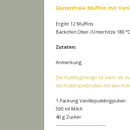
Glutenfreie Muffins mit Van
Ergibt 12 Muffins
Backofen Ober-/Unterhitze 180 °C
Zutaten:
Anmerkung:
Die Puddingmenge ist mehr als man 
die Puddingliebhaber mit den Hufe
1 Packung Vanillepuddingpulver
500 ml Milch
40 g Zucker
-----------------------------