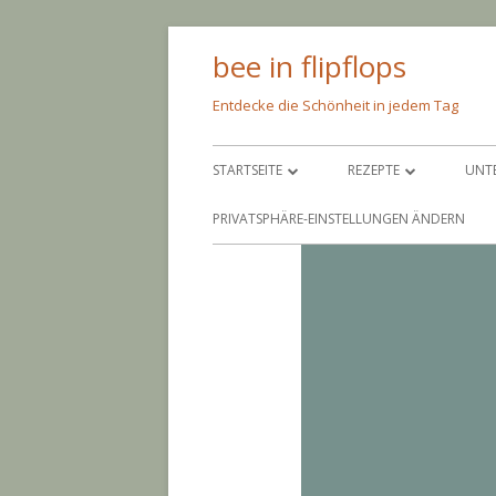
Springe
bee in flipflops
zum
Inhalt
Entdecke die Schönheit in jedem Tag
Primäres
STARTSEITE
REZEPTE
UNT
Menü
ÜBER MICH
PFEIF AUF DIE KALORIE
SC
PRIVATSPHÄRE-EINSTELLUNGEN ÄNDERN
IMPRESSUM
NIMM’S LEICHT
AM
BACKEN
AN
EINGEMACHTES
BA
EINGELEGTES
CO
PAR
GR