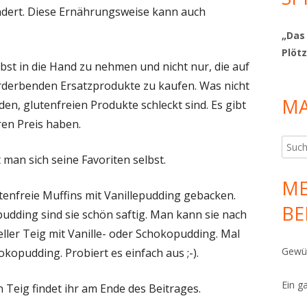
dert. Diese Ernährungsweise kann auch
„Das
Plötz
bst in die Hand zu nehmen und nicht nur, die auf
rderbenden Ersatzprodukte zu kaufen. Was nicht
MA
den, glutenfreien Produkte schleckt sind. Es gibt
en Preis haben.
Such
 man sich seine Favoriten selbst.
nach:
ME
enfreie Muffins mit Vanillepudding gebacken.
BE
pudding sind sie schön saftig. Man kann sie nach
ller Teig mit Vanille- oder Schokopudding. Mal
Gewür
okopudding. Probiert es einfach aus ;-).
Ein g
Teig findet ihr am Ende des Beitrages.