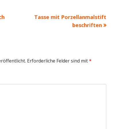
Nächster
ch
Tasse mit Porzellanmalstift
Beitrag
beschriften
röffentlicht.
Erforderliche Felder sind mit
*