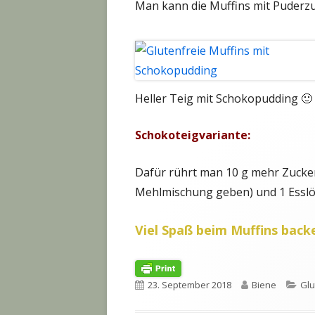
Man kann die Muffins mit Puderzu
Heller Teig mit Schokopudding 🙂 
Schokoteigvariante:
Dafür rührt man 10 g mehr Zucker,
Mehlmischung geben) und 1 Esslöf
Viel Spaß beim Muffins back
Veröffentlicht
Autor
Kat
23. September 2018
Biene
Glu
am