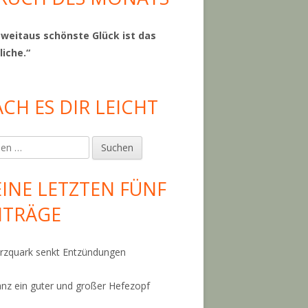
 weitaus schönste Glück ist das
liche.“
CH ES DIR LEICHT
en
INE LETZTEN FÜNF
ITRÄGE
zquark senkt Entzündungen
anz ein guter und großer Hefezopf