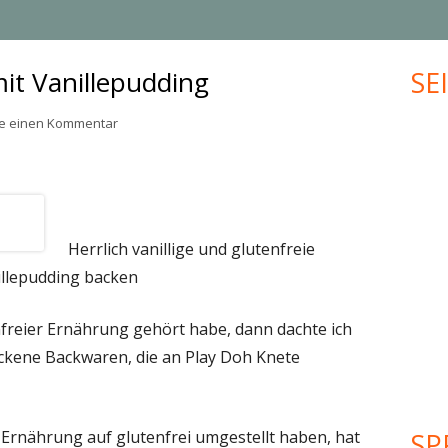
MUFFINS
JUBILÄUM
mit Vanillepudding
SE
Ha
KLEINGEBÄCK
UPCYCLING
Sei
zu Glutenfreie Muffins mit Vanillepudding
se einen Kommentar
PLÄTZCHEN
VALENTINSTAG
WEIHNACHTEN
MEHR KREATIVES…
Herrlich vanillige und glutenfreie
illepudding backen
freier Ernährung gehört habe, dann dachte ich
ockene Backwaren, die an Play Doh Knete
 Ernährung auf glutenfrei umgestellt haben, hat
SP