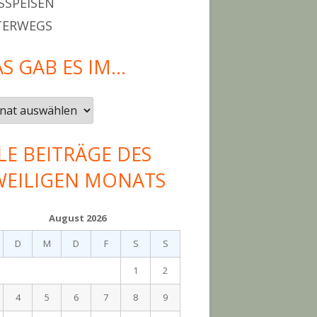
SPEISEN
TERWEGS
S GAB ES IM…
LE BEITRÄGE DES
WEILIGEN MONATS
August 2026
D
M
D
F
S
S
1
2
4
5
6
7
8
9