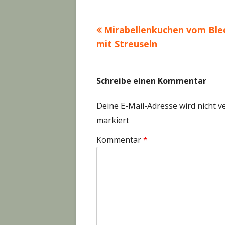
Vorheriger
Mirabellenkuchen vom Ble
Beitragsnavigation
Beitrag:
mit Streuseln
Schreibe einen Kommentar
Deine E-Mail-Adresse wird nicht ve
markiert
Kommentar
*