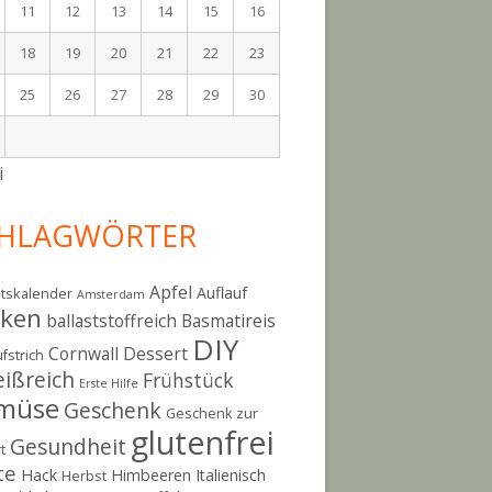
11
12
13
14
15
16
18
19
20
21
22
23
25
26
27
28
29
30
i
HLAGWÖRTER
Apfel
Auflauf
tskalender
Amsterdam
cken
ballaststoffreich
Basmatireis
DIY
Cornwall
Dessert
fstrich
eißreich
Frühstück
Erste Hilfe
müse
Geschenk
Geschenk zur
glutenfrei
Gesundheit
t
te
Hack
Himbeeren
Italienisch
Herbst