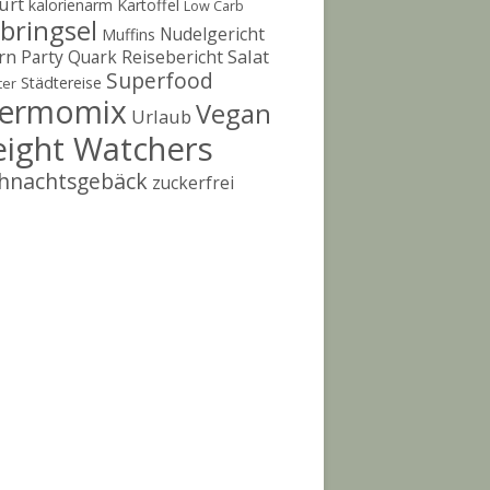
urt
kalorienarm
Kartoffel
Low Carb
bringsel
Nudelgericht
Muffins
rn
Salat
Party
Quark
Reisebericht
Superfood
Städtereise
ter
ermomix
Vegan
Urlaub
ight Watchers
hnachtsgebäck
zuckerfrei