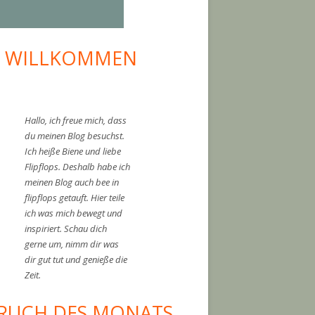
I WILLKOMMEN
upt-
tenleiste
Hallo, ich freue mich, dass
du meinen Blog besuchst.
Ich heiße Biene und liebe
Flipflops. Deshalb habe ich
meinen Blog auch bee in
flipflops getauft. Hier teile
ich was mich bewegt und
inspiriert. Schau dich
gerne um, nimm dir was
dir gut tut und genieße die
Zeit.
RUCH DES MONATS