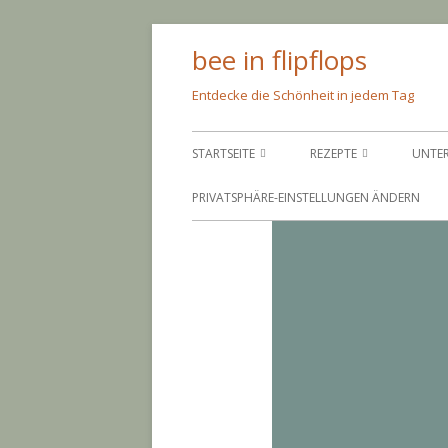
Springe
bee in flipflops
zum
Inhalt
Entdecke die Schönheit in jedem Tag
Primäres
STARTSEITE
REZEPTE
UNTE
Menü
ÜBER MICH
PFEIF AUF DIE KALORIEN
SCH
PRIVATSPHÄRE-EINSTELLUNGEN ÄNDERN
IMPRESSUM
NIMM’S LEICHT
AMS
BACKEN
AND
EINGEMACHTES
BAR
EINGELEGTES
COR
PARI
GRI