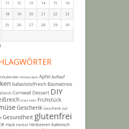
11
12
13
14
15
16
18
19
20
21
22
23
25
26
27
28
29
30
i
HLAGWÖRTER
Apfel
Auflauf
tskalender
Amsterdam
cken
ballaststoffreich
Basmatireis
DIY
Cornwall
Dessert
fstrich
eißreich
Frühstück
Erste Hilfe
müse
Geschenk
Geschenk zur
glutenfrei
Gesundheit
t
te
Hack
Himbeeren
Italienisch
Herbst