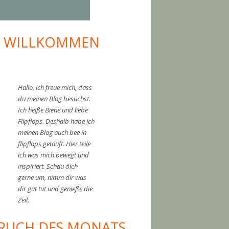
I WILLKOMMEN
upt-
tenleiste
oherz
Hallo, ich freue mich, dass
du meinen Blog besuchst.
Ich heiße Biene und liebe
Flipflops. Deshalb habe ich
meinen Blog auch bee in
flipflops getauft. Hier teile
ich was mich bewegt und
inspiriert. Schau dich
gerne um, nimm dir was
dir gut tut und genieße die
Zeit.
RUCH DES MONATS