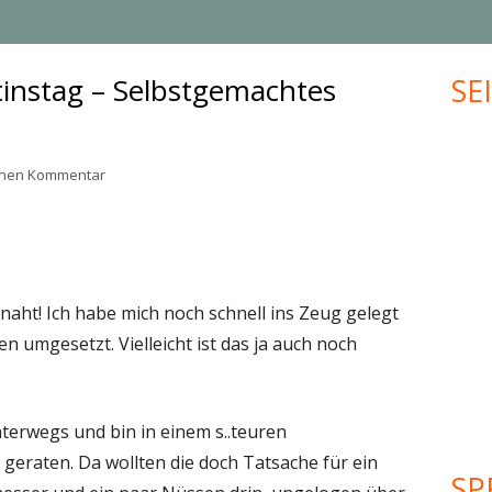
MUFFINS
JUBILÄUM
instag – Selbstgemachtes
SE
Ha
KLEINGEBÄCK
UPCYCLING
Sei
PLÄTZCHEN
VALENTINSTAG
zu Geschenk zum Valentinstag – Selbstgemachtes Schok
einen Kommentar
WEIHNACHTEN
MEHR KREATIVES…
g naht! Ich habe mich noch schnell ins Zeug gelegt
en umgesetzt. Vielleicht ist das ja auch noch
nterwegs und bin in einem s..teuren
geraten. Da wollten die doch Tatsache für ein
SP