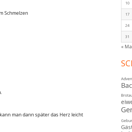
10
um Schmelzen
17
24
31
« Ma
SC
Adven
Ba
.
Brotau
eiw
Ge
t kann man dann später das Herz leicht
Gebur
Gäs