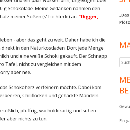
messer und ein paar Nüssen drin, ungelogen über
 200 g Schokolade. Meine Gedanken nahmen den
„Das
hatz meiner Süßen (s'Töchterle) an:
"Digger,
Plötz
ja leben - aber das geht zu weit. Daher habe ich die
MA
direkt in den Naturkostladen. Dort jede Menge
lmilch und eine weiße Schoki gekauft. Der Schnapp
Such
o Tafel, nicht zu vergleichen mit dem
nach:
orry aber nee.
ME
h das Schokoherz verfeinern möchte. Dabei kam
BE
ferbeeren, Chiliflocken und gehackte Mandeln.
Gewür
süßlich, pfeffrig, wacholderartig und sehen
er aber nichts zu tun.
Ein g