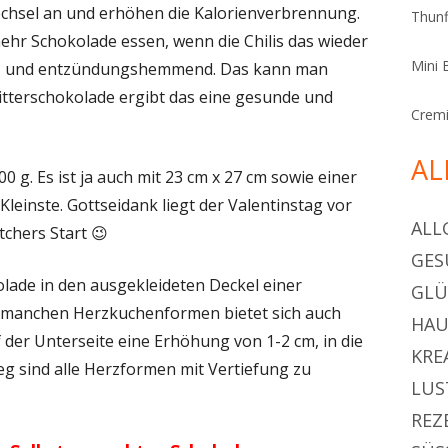
wechsel an und erhöhen die Kalorienverbrennung.
Thunf
r Schokolade essen, wenn die Chilis das wieder
Mini 
erz und entzündungshemmend. Das kann man
tterschokolade ergibt das eine gesunde und
Cremi
AL
 g. Es ist ja auch mit 23 cm x 27 cm sowie einer
leinste. Gottseidank liegt der Valentinstag vor
ALL
chers Start 😉
GES
lade in den ausgekleideten Deckel einer
GL
 manchen Herzkuchenformen bietet sich auch
HAU
f der Unterseite eine Erhöhung von 1-2 cm, in die
KRE
g sind alle Herzformen mit Vertiefung zu
LUS
REZ