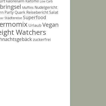
urt
kalorienarm
Kartoffel
Low Carb
bringsel
Nudelgericht
Muffins
rn
Salat
Party
Quark
Reisebericht
Superfood
Städtereise
ter
ermomix
Vegan
Urlaub
ight Watchers
hnachtsgebäck
zuckerfrei