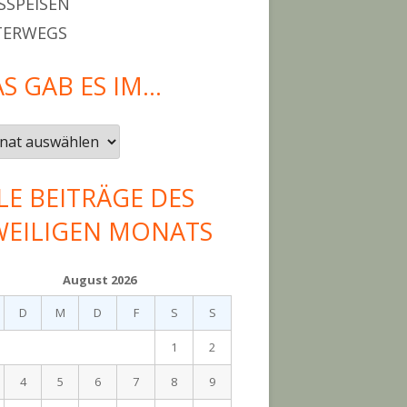
SPEISEN
TERWEGS
S GAB ES IM…
LE BEITRÄGE DES
WEILIGEN MONATS
August 2026
D
M
D
F
S
S
1
2
4
5
6
7
8
9