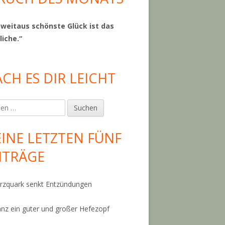
 weitaus schönste Glück ist das
liche.“
CH ES DIR LEICHT
en
INE LETZTEN FÜNF
ITRÄGE
zquark senkt Entzündungen
anz ein guter und großer Hefezopf