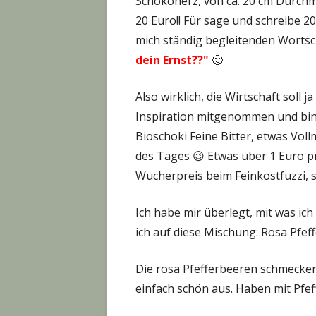
Schokoherz, von ca. 20 cm Durch
20 Euro!! Für sage und schreibe
mich ständig begleitenden Wortsc
dein Ernst??"
🙂
Also wirklich, die Wirtschaft soll 
Inspiration mitgenommen und bin 
Bioschoki Feine Bitter, etwas Vol
des Tages 😉 Etwas über 1 Euro pr
Wucherpreis beim Feinkostfuzzi, s
Ich habe mir überlegt, mit was ic
ich auf diese Mischung: Rosa Pfef
Die rosa Pfefferbeeren schmecken 
einfach schön aus. Haben mit Pfeff