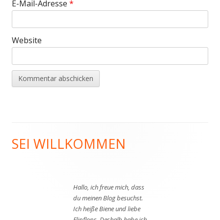
E-Mail-Adresse
*
Website
SEI WILLKOMMEN
Haupt-
Seitenleiste
Hallo, ich freue mich, dass
du meinen Blog besuchst.
Ich heiße Biene und liebe
Flipflops. Deshalb habe ich