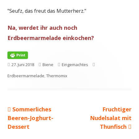
"Seufz, das freut das Mutterherz."
Na, werdet ihr auch noch
Erdbeermarmelade einkochen?
Veröffentlicht
Autor
Kategorien
Schlagwörter
27. Juni 2018
Biene
Eingemachtes
am
Erdbeermarmelade
,
Thermomix
Vorheriger
Nächster
Sommerliches
Fruchtiger
Beitragsnavigation
Beitrag:
Beitrag
Beeren-Joghurt-
Nudelsalat mit
Dessert
Thunfisch