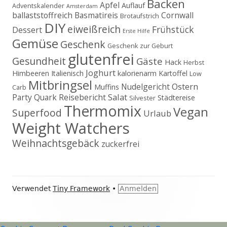
Backen
Apfel
Auflauf
Adventskalender
Amsterdam
ballaststoffreich
Basmatireis
Cornwall
Brotaufstrich
DIY
eiweißreich
Frühstück
Dessert
Erste Hilfe
Gemüse
Geschenk
Geschenk zur Geburt
glutenfrei
Gesundheit
Gäste
Hack
Herbst
Joghurt
Himbeeren
Italienisch
kalorienarm
Kartoffel
Low
Mitbringsel
Ostern
Nudelgericht
Muffins
Carb
Salat
Party
Quark
Reisebericht
Städtereise
Silvester
Thermomix
Vegan
Superfood
Urlaub
Weight Watchers
Weihnachtsgebäck
zuckerfrei
Footer
Verwendet
Tiny Framework
•
Anmelden
Inhalt