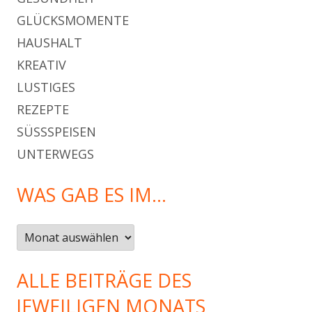
GLÜCKSMOMENTE
HAUSHALT
KREATIV
LUSTIGES
REZEPTE
SÜSSSPEISEN
UNTERWEGS
WAS GAB ES IM…
Was
gab
es
ALLE BEITRÄGE DES
im…
JEWEILIGEN MONATS