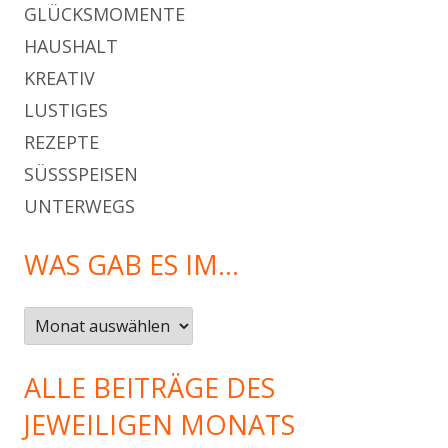
GLÜCKSMOMENTE
HAUSHALT
KREATIV
LUSTIGES
REZEPTE
SÜSSSPEISEN
UNTERWEGS
WAS GAB ES IM…
Was
gab
es
ALLE BEITRÄGE DES
im…
JEWEILIGEN MONATS