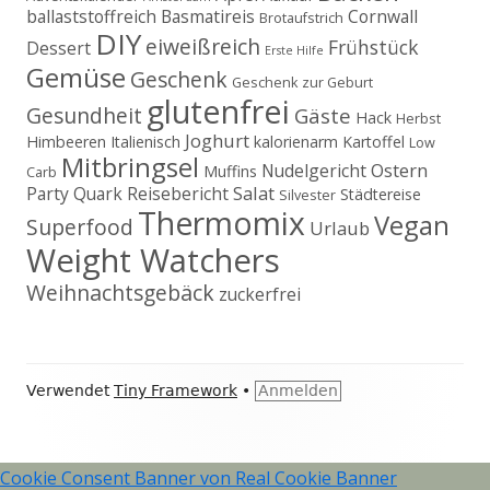
ballaststoffreich
Basmatireis
Cornwall
Brotaufstrich
DIY
eiweißreich
Frühstück
Dessert
Erste Hilfe
Gemüse
Geschenk
Geschenk zur Geburt
glutenfrei
Gesundheit
Gäste
Hack
Herbst
Joghurt
Himbeeren
Italienisch
kalorienarm
Kartoffel
Low
Mitbringsel
Ostern
Nudelgericht
Muffins
Carb
Salat
Party
Quark
Reisebericht
Städtereise
Silvester
Thermomix
Vegan
Superfood
Urlaub
Weight Watchers
Weihnachtsgebäck
zuckerfrei
Footer
Verwendet
Tiny Framework
•
Anmelden
Inhalt
Cookie Consent Banner von Real Cookie Banner