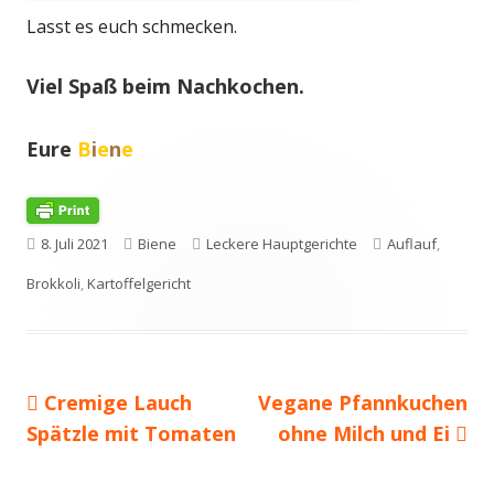
Lasst es euch schmecken.
Viel Spaß beim Nachkochen.
Eure
B
i
e
n
e
Veröffentlicht
Autor
Kategorien
Schlagwörter
8. Juli 2021
Biene
Leckere Hauptgerichte
Auflauf
,
am
Brokkoli
,
Kartoffelgericht
Vorheriger
Nächster
Cremige Lauch
Vegane Pfannkuchen
Beitragsnavigation
Beitrag:
Beitrag
Spätzle mit Tomaten
ohne Milch und Ei