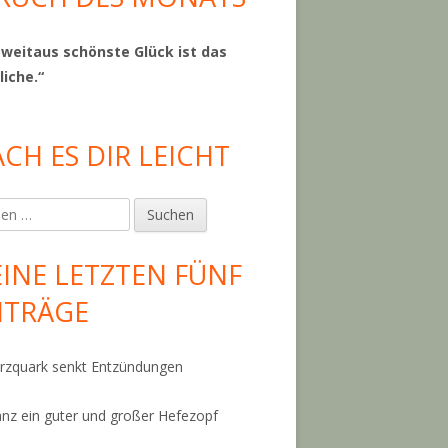
 weitaus schönste Glück ist das
liche.“
CH ES DIR LEICHT
en
INE LETZTEN FÜNF
ITRÄGE
zquark senkt Entzündungen
anz ein guter und großer Hefezopf