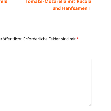
Nächster
feld
Tomate-Mozarella mit Rucola
Beitrag
und Hanfsamen
röffentlicht.
Erforderliche Felder sind mit
*