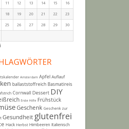
11
12
13
14
15
16
18
19
20
21
22
23
25
26
27
28
29
30
i
HLAGWÖRTER
Apfel
Auflauf
tskalender
Amsterdam
cken
ballaststoffreich
Basmatireis
DIY
Cornwall
Dessert
fstrich
eißreich
Frühstück
Erste Hilfe
müse
Geschenk
Geschenk zur
glutenfrei
Gesundheit
t
te
Hack
Himbeeren
Italienisch
Herbst