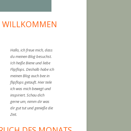
I WILLKOMMEN
upt-
tenleiste
Hallo, ich freue mich, dass
du meinen Blog besuchst.
Ich heiße Biene und liebe
Flipflops. Deshalb habe ich
meinen Blog auch bee in
flipflops getauft. Hier teile
ich was mich bewegt und
inspiriert. Schau dich
gerne um, nimm dir was
dir gut tut und genieße die
Zeit.
RUCH DES MONATS