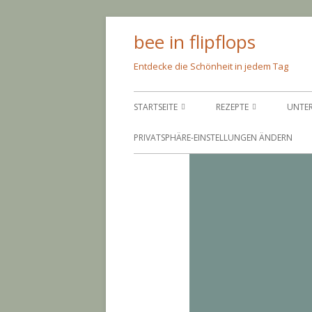
Springe
bee in flipflops
zum
Inhalt
Entdecke die Schönheit in jedem Tag
Primäres
STARTSEITE
REZEPTE
UNTE
Menü
ÜBER MICH
PFEIF AUF DIE KALORIEN
SCH
PRIVATSPHÄRE-EINSTELLUNGEN ÄNDERN
IMPRESSUM
NIMM’S LEICHT
AMS
BACKEN
AND
EINGEMACHTES
BAR
EINGELEGTES
COR
PARI
GRI