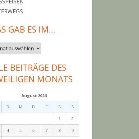
SPEISEN
TERWEGS
S GAB ES IM…
LE BEITRÄGE DES
WEILIGEN MONATS
August 2026
D
M
D
F
S
S
1
2
4
5
6
7
8
9