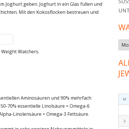
SÜSS
m Joghurt geben. Joghurt in ein Glas füllen und
UN
schichten. Mit den Kokosflocken bestreuen und
WA
Was
gab
h Weight Watchers.
es
AL
im…
JE
ssentiellen Aminosäuren und 90% mehrfach
M
d 50-70% essentielle Linolsäure = Omega-6
 Alpha-Linolensäure = Omega-3 Fettsäure.
3
 kommt in sehr wenigen Nahrungsmitteln in