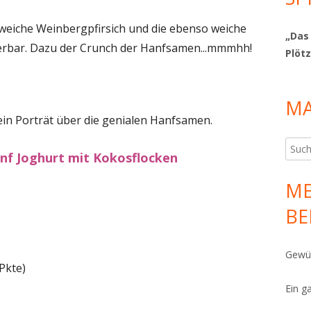
 weiche Weinbergpfirsich und die ebenso weiche
„Das
rbar. Dazu der Crunch der Hanfsamen...mmmhh!
Plötz
MA
ein Porträt über die genialen Hanfsamen.
Such
nf Joghurt mit Kokosflocken
nach:
ME
BE
Gewür
Pkte)
Ein g