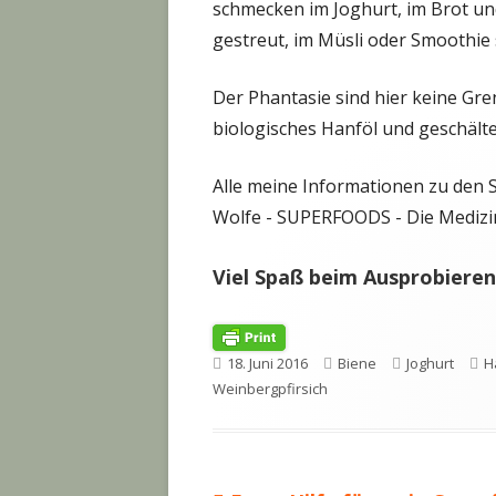
schmecken im Joghurt, im Brot un
gestreut, im Müsli oder Smoothie 
Der Phantasie sind hier keine Gre
biologisches Hanföl und geschälte
Alle meine Informationen zu den 
Wolfe - SUPERFOODS - Die Medizin
Viel Spaß beim Ausprobieren
Veröffentlicht
Autor
Kategorien
S
18. Juni 2016
Biene
Joghurt
H
am
Weinbergpfirsich