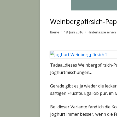
Weinbergpfirsich-Pa
Autor
Veröffentlicht
Biene
18. Juni 2016
Hinterlasse eine
am
Tadaa...dieses Weinbergpfirsich-P
Joghurtmischungen
...
Gerade gibt es ja wieder die lecke
saftigen Früchte. Egal ob pur, im
Bei dieser Variante fand ich die 
Joghurt immer besser, wenn die Fr