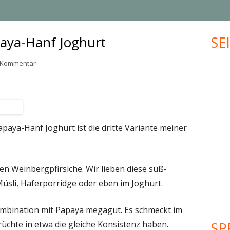
MUFFINS
JUBILÄUM
paya-Hanf Joghurt
SE
Ha
KLEINGEBÄCK
UPCYCLING
Sei
zu Weinbergpfirsich-Papaya-Hanf Joghurt
n Kommentar
PLÄTZCHEN
VALENTINSTAG
WEIHNACHTEN
MEHR KREATIVES…
apaya-Hanf Joghurt ist die dritte Variante meiner
ren Weinbergpfirsiche. Wir lieben diese süß-
 Müsli, Haferporridge oder eben im Joghurt.
Kombination mit Papaya megagut. Es schmeckt im
üchte in etwa die gleiche Konsistenz haben.
SP