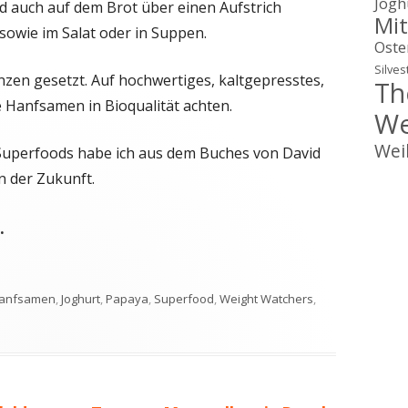
Jogh
d auch auf dem Brot über einen Aufstrich
Mit
sowie im Salat oder in Suppen.
Oste
Silves
nzen gesetzt. Auf hochwertiges, kaltgepresstes,
Th
 Hanfsamen in Bioqualität achten.
We
Wei
Superfoods habe ich aus dem Buches von David
 der Zukunft.
.
chlagwörter
anfsamen
,
Joghurt
,
Papaya
,
Superfood
,
Weight Watchers
,