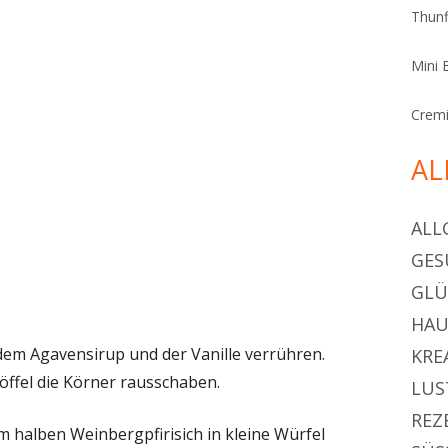
Thunf
Mini 
Cremi
AL
ALL
GES
GL
HAU
em Agavensirup und der Vanille verrühren.
KRE
öffel die Körner rausschaben.
LUS
REZ
em halben Weinbergpfirisich in kleine Würfel