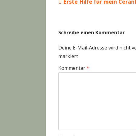
Vorheriger
Erste Hilfe für mein Ceran
Beitragsnavigation
Beitrag:
Schreibe einen Kommentar
Deine E-Mail-Adresse wird nicht ve
markiert
Kommentar
*