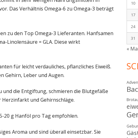
10
vor. Das Verhältnis Omega-6 zu Omega-3 beträgt
17
24
men zu den Top Omega-3 Lieferanten. Hanfsamen
31
a-Linolensäure = GLA. Diese wirkt
« Ma
SC
ten für leicht verdauliches, pflanzliches Eiweiß.
zen Gehirn, Leber und Augen.
Adven
Ba
und die Entgiftung, schmieren die Blutgefäße
r Herzinfarkt und Gehirnschläge.
Brotau
eiw
Ge
5-20 g Hanföl pro Tag empfohlen.
Gebur
iges Aroma und sind überall einsetzbar. Sie
Gäs