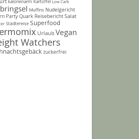
urt
kalorienarm
Kartoffel
Low Carb
bringsel
Nudelgericht
Muffins
rn
Salat
Party
Quark
Reisebericht
Superfood
Städtereise
ter
ermomix
Vegan
Urlaub
ight Watchers
hnachtsgebäck
zuckerfrei