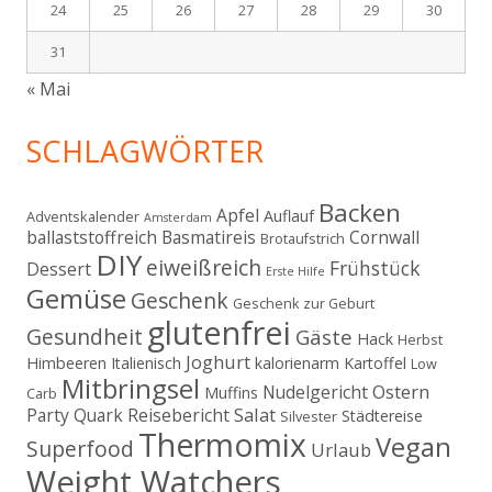
24
25
26
27
28
29
30
31
« Mai
SCHLAGWÖRTER
Backen
Apfel
Auflauf
Adventskalender
Amsterdam
ballaststoffreich
Basmatireis
Cornwall
Brotaufstrich
DIY
eiweißreich
Frühstück
Dessert
Erste Hilfe
Gemüse
Geschenk
Geschenk zur Geburt
glutenfrei
Gesundheit
Gäste
Hack
Herbst
Joghurt
Himbeeren
Italienisch
kalorienarm
Kartoffel
Low
Mitbringsel
Ostern
Nudelgericht
Muffins
Carb
Salat
Party
Quark
Reisebericht
Städtereise
Silvester
Thermomix
Vegan
Superfood
Urlaub
Weight Watchers