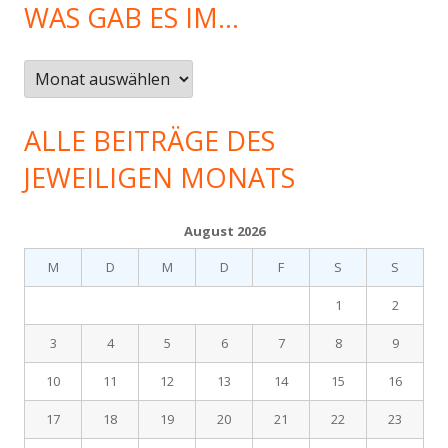
WAS GAB ES IM…
Was
gab
es
ALLE BEITRÄGE DES
im…
JEWEILIGEN MONATS
August 2026
M
D
M
D
F
S
S
1
2
3
4
5
6
7
8
9
10
11
12
13
14
15
16
17
18
19
20
21
22
23