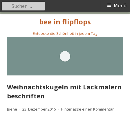
Suchen
Primäres
Menü
nach:
Menü
Springe
bee in flipflops
zum
Inhalt
Entdecke die Schönheit in jedem Tag
Weihnachtskugeln mit Lackmalern
beschriften
Autor
Veröffentlicht
zu Weihn
Biene
23. Dezember 2016
Hinterlasse einen Kommentar
am