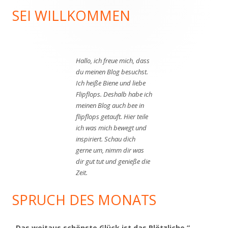
SEI WILLKOMMEN
Haupt-
Seitenleiste
Hallo, ich freue mich, dass
du meinen Blog besuchst.
Ich heiße Biene und liebe
Flipflops. Deshalb habe ich
meinen Blog auch bee in
flipflops getauft. Hier teile
ich was mich bewegt und
inspiriert. Schau dich
gerne um, nimm dir was
dir gut tut und genieße die
Zeit.
SPRUCH DES MONATS
„Das weitaus schönste Glück ist das Plötzliche.“