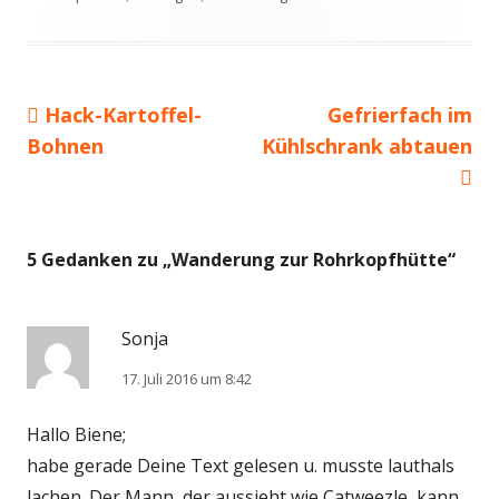
Vorheriger
Nächster
Hack-Kartoffel-
Gefrierfach im
Beitragsnavigation
Beitrag:
Beitrag
Bohnen
Kühlschrank abtauen
5 Gedanken zu „
Wanderung zur Rohrkopfhütte
“
Sonja
17. Juli 2016 um 8:42
Hallo Biene;
habe gerade Deine Text gelesen u. musste lauthals
lachen. Der Mann, der aussieht wie Catweezle, kann