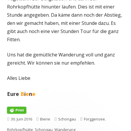
Rohrkopfhütte hinunter laufen. Dies ist mit einer
Stunde angegeben. Da käme dann noch der Abstieg,
den wir gemacht haben, mit einer Stunde dazu. Es
gibt auch noch eine vier Stunden Tour für die ganz
Fitten.
Uns hat die gemütliche Wanderung voll und ganz
gereicht. Wir können sie nur empfehlen.
Alles Liebe
Eure
B
i
e
n
e
Veröffentlicht
Autor
Kategorien
Schlagwörter
30. Juni 2016
Biene
Schongau
Forggensee
,
am
Rohrkopfhütte
,
Schongau
,
Wanderung