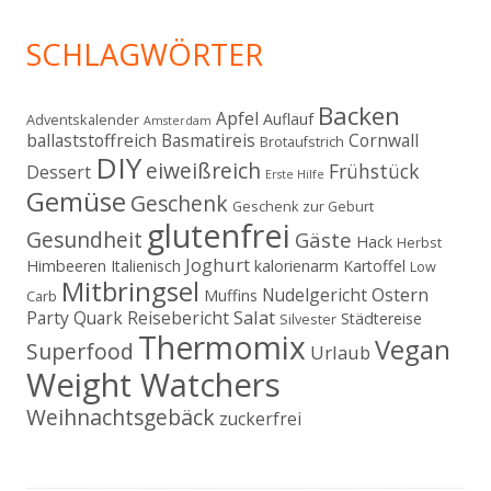
SCHLAGWÖRTER
Backen
Apfel
Auflauf
Adventskalender
Amsterdam
ballaststoffreich
Basmatireis
Cornwall
Brotaufstrich
DIY
eiweißreich
Frühstück
Dessert
Erste Hilfe
Gemüse
Geschenk
Geschenk zur Geburt
glutenfrei
Gesundheit
Gäste
Hack
Herbst
Joghurt
Himbeeren
Italienisch
kalorienarm
Kartoffel
Low
Mitbringsel
Ostern
Nudelgericht
Muffins
Carb
Salat
Party
Quark
Reisebericht
Städtereise
Silvester
Thermomix
Vegan
Superfood
Urlaub
Weight Watchers
Weihnachtsgebäck
zuckerfrei