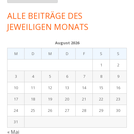
gab
es
ALLE BEITRÄGE DES
im…
JEWEILIGEN MONATS
August 2026
M
D
M
D
F
S
S
1
2
3
4
5
6
7
8
9
10
11
12
13
14
15
16
17
18
19
20
21
22
23
24
25
26
27
28
29
30
31
« Mai