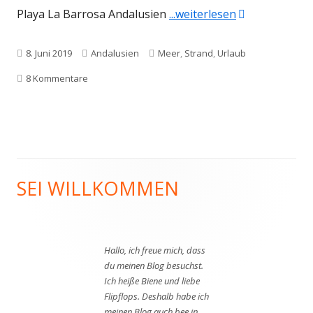
"Traumstrand 
Playa La Barrosa Andalusien
...weiterlesen
Veröffentlicht
Kategorien
Schlagwörter
8. Juni 2019
Andalusien
Meer
,
Strand
,
Urlaub
am
zu Traumstrand Playa La Barrosa Andalusien
8 Kommentare
SEI WILLKOMMEN
Haupt-
Seitenleiste
Hallo, ich freue mich, dass
du meinen Blog besuchst.
Ich heiße Biene und liebe
Flipflops. Deshalb habe ich
meinen Blog auch bee in