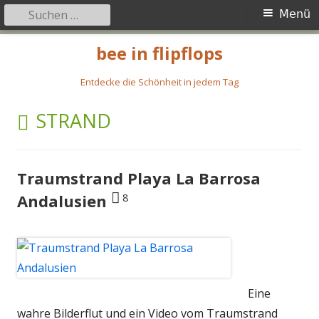
Suchen
Primäres
Menü
nach:
Menü
Springe
bee in flipflops
zum
Inhalt
Entdecke die Schönheit in jedem Tag
SCHLAGWORT:
STRAND
Traumstrand Playa La Barrosa
8
Andalusien
Eine
wahre Bilderflut und ein Video vom Traumstrand