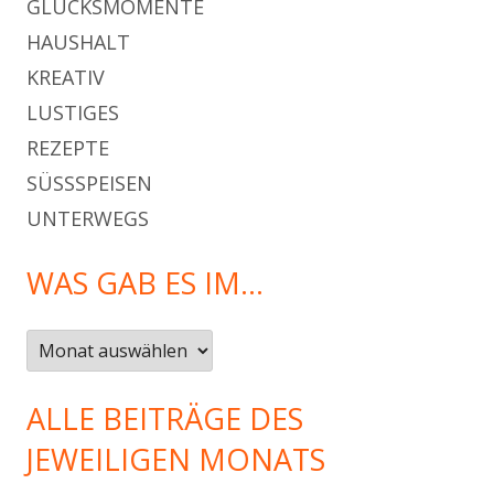
GLÜCKSMOMENTE
HAUSHALT
KREATIV
LUSTIGES
REZEPTE
SÜSSSPEISEN
UNTERWEGS
WAS GAB ES IM…
Was
gab
es
ALLE BEITRÄGE DES
im…
JEWEILIGEN MONATS