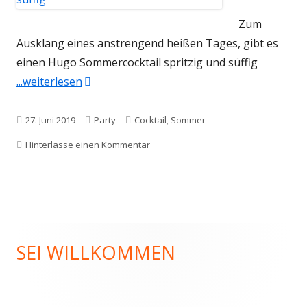
Zum
Ausklang eines anstrengend heißen Tages, gibt es
einen Hugo Sommercocktail spritzig und süffig
"Hugo Sommercocktail spritzig und süffig"
...weiterlesen
Veröffentlicht
Kategorien
Schlagwörter
27. Juni 2019
Party
Cocktail
,
Sommer
am
zu Hugo Sommercocktail spritzig und s
Hinterlasse einen Kommentar
SEI WILLKOMMEN
Haupt-
Seitenleiste