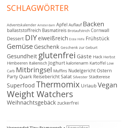
SCHLAGWÖRTER
Backen
Apfel
Auflauf
Adventskalender
Amsterdam
ballaststoffreich
Basmatireis
Cornwall
Brotaufstrich
DIY
eiweißreich
Frühstück
Dessert
Erste Hilfe
Gemüse
Geschenk
Geschenk zur Geburt
glutenfrei
Gesundheit
Gäste
Hack
Herbst
Joghurt
Himbeeren
Italienisch
kalorienarm
Kartoffel
Low
Mitbringsel
Ostern
Nudelgericht
Muffins
Carb
Salat
Party
Quark
Reisebericht
Städtereise
Silvester
Thermomix
Vegan
Superfood
Urlaub
Weight Watchers
Weihnachtsgebäck
zuckerfrei
Footer