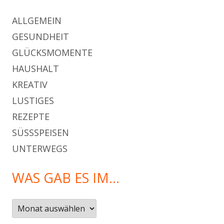
ALLGEMEIN
GESUNDHEIT
GLÜCKSMOMENTE
HAUSHALT
KREATIV
LUSTIGES
REZEPTE
SÜSSSPEISEN
UNTERWEGS
WAS GAB ES IM…
Was
gab