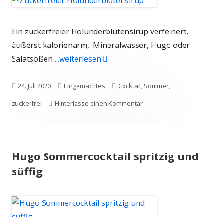
Ein zuckerfreier Holunderblütensirup verfeinert,
äußerst kalorienarm, Mineralwasser, Hugo oder
"Zuckerfreier Holunderblütensi
Salatsoßen
...weiterlesen
Veröffentlicht
Kategorien
Schlagwörter
24. Juli 2020
Eingemachtes
Cocktail
,
Sommer
,
am
zu Zuckerfreier Holunder
zuckerfrei
Hinterlasse einen Kommentar
Hugo Sommercocktail spritzig und
süffig