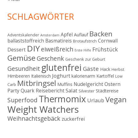
SCHLAGWÖRTER
Backen
Apfel
Auflauf
Adventskalender
Amsterdam
ballaststoffreich
Basmatireis
Cornwall
Brotaufstrich
DIY
eiweißreich
Frühstück
Dessert
Erste Hilfe
Gemüse
Geschenk
Geschenk zur Geburt
glutenfrei
Gesundheit
Gäste
Hack
Herbst
Joghurt
Himbeeren
Italienisch
kalorienarm
Kartoffel
Low
Mitbringsel
Ostern
Nudelgericht
Muffins
Carb
Salat
Party
Quark
Reisebericht
Städtereise
Silvester
Thermomix
Vegan
Superfood
Urlaub
Weight Watchers
Weihnachtsgebäck
zuckerfrei