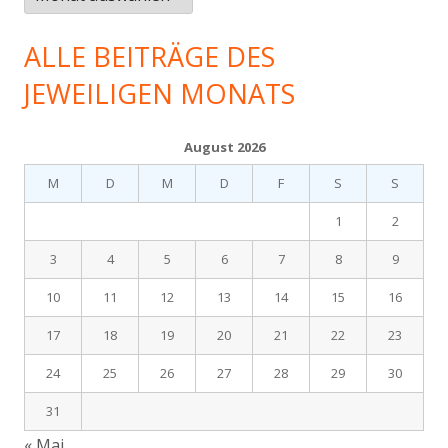
gab
es
ALLE BEITRÄGE DES
im…
JEWEILIGEN MONATS
August 2026
M
D
M
D
F
S
S
1
2
3
4
5
6
7
8
9
10
11
12
13
14
15
16
17
18
19
20
21
22
23
24
25
26
27
28
29
30
31
« Mai