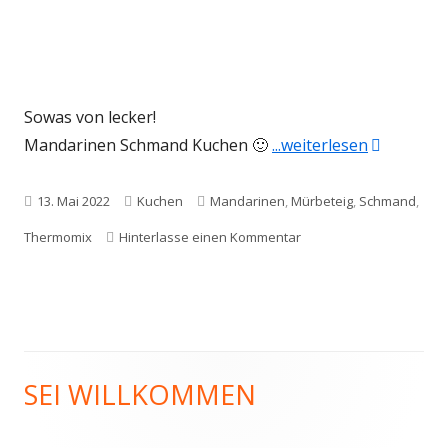
Sowas von lecker!
"Mandarin
Mandarinen Schmand Kuchen 🙂
...weiterlesen
Veröffentlicht
Kategorien
Schlagwörter
13. Mai 2022
Kuchen
Mandarinen
,
Mürbeteig
,
Schmand
,
am
zu Mandarinen Schman
Thermomix
Hinterlasse einen Kommentar
SEI WILLKOMMEN
Haupt-
Seitenleiste