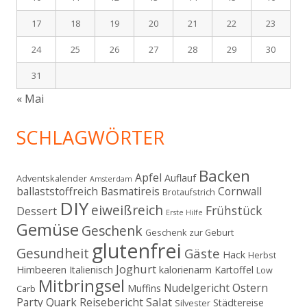
17
18
19
20
21
22
23
24
25
26
27
28
29
30
31
« Mai
SCHLAGWÖRTER
Backen
Apfel
Auflauf
Adventskalender
Amsterdam
ballaststoffreich
Basmatireis
Cornwall
Brotaufstrich
DIY
eiweißreich
Frühstück
Dessert
Erste Hilfe
Gemüse
Geschenk
Geschenk zur Geburt
glutenfrei
Gesundheit
Gäste
Hack
Herbst
Joghurt
Himbeeren
Italienisch
kalorienarm
Kartoffel
Low
Mitbringsel
Ostern
Nudelgericht
Muffins
Carb
Salat
Party
Quark
Reisebericht
Städtereise
Silvester