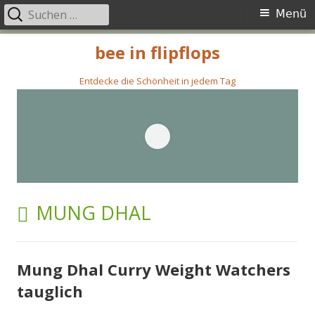
Suchen
Primäres
Menü
nach:
Menü
Springe
bee in flipflops
zum
Inhalt
Entdecke die Schönheit in jedem Tag
SCHLAGWORT:
MUNG DHAL
Mung Dhal Curry Weight Watchers
tauglich