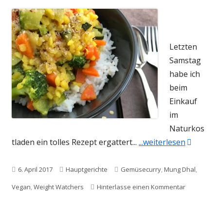
Letzten
Samstag
habe ich
beim
Einkauf
im
Naturkos
"Mung Dh
tladen ein tolles Rezept ergattert...
...weiterlesen
Veröffentlicht
Kategorien
Schlagwörter
6. April 2017
Hauptgerichte
Gemüsecurry
,
Mung Dhal
,
am
zu Mung Dh
Vegan
,
Weight Watchers
Hinterlasse einen Kommentar