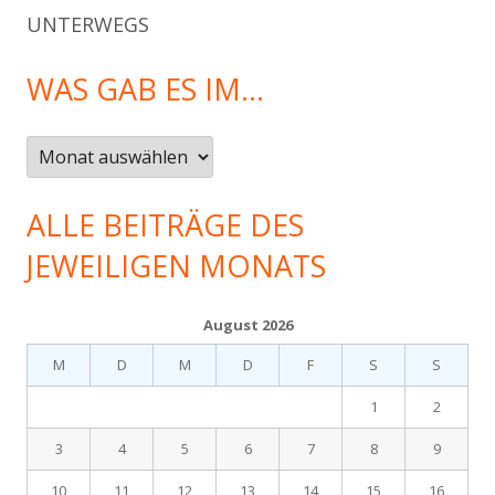
UNTERWEGS
WAS GAB ES IM…
Was
gab
es
ALLE BEITRÄGE DES
im…
JEWEILIGEN MONATS
August 2026
M
D
M
D
F
S
S
1
2
3
4
5
6
7
8
9
10
11
12
13
14
15
16