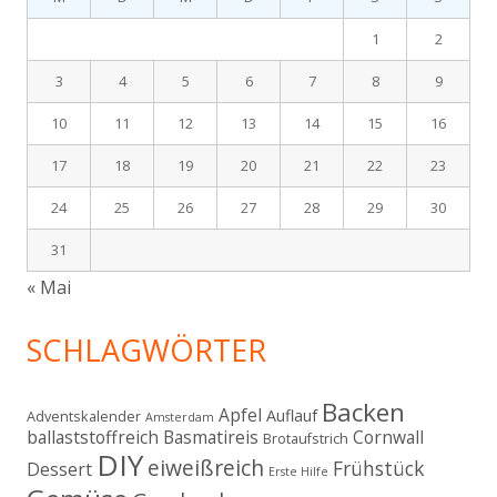
1
2
3
4
5
6
7
8
9
10
11
12
13
14
15
16
17
18
19
20
21
22
23
24
25
26
27
28
29
30
31
« Mai
SCHLAGWÖRTER
Backen
Apfel
Auflauf
Adventskalender
Amsterdam
ballaststoffreich
Basmatireis
Cornwall
Brotaufstrich
DIY
eiweißreich
Frühstück
Dessert
Erste Hilfe