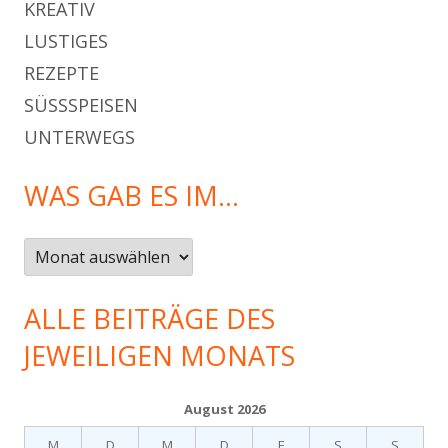
KREATIV
LUSTIGES
REZEPTE
SÜSSSPEISEN
UNTERWEGS
WAS GAB ES IM…
Was
gab
es
ALLE BEITRÄGE DES
im…
JEWEILIGEN MONATS
August 2026
M
D
M
D
F
S
S