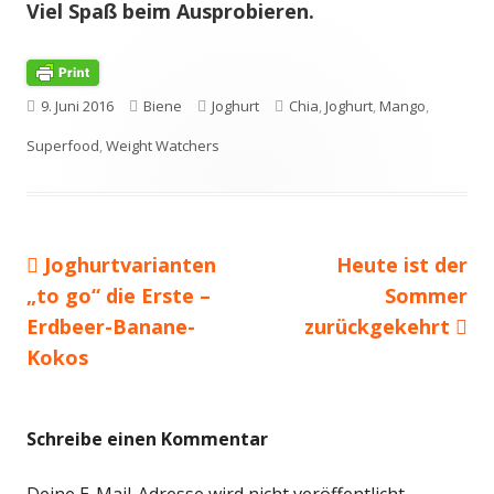
Viel Spaß beim Ausprobieren.
Veröffentlicht
Autor
Kategorien
Schlagwörter
9. Juni 2016
Biene
Joghurt
Chia
,
Joghurt
,
Mango
,
am
Superfood
,
Weight Watchers
Vorheriger
Nächster
Joghurtvarianten
Heute ist der
Beitragsnavigation
Beitrag:
Beitrag
„to go“ die Erste –
Sommer
Erdbeer-Banane-
zurückgekehrt
Kokos
Schreibe einen Kommentar
Deine E-Mail-Adresse wird nicht veröffentlicht.