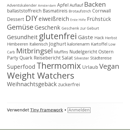
Backen
Apfel
Auflauf
Adventskalender
Amsterdam
ballaststoffreich
Basmatireis
Cornwall
Brotaufstrich
DIY
eiweißreich
Frühstück
Dessert
Erste Hilfe
Gemüse
Geschenk
Geschenk zur Geburt
glutenfrei
Gesundheit
Gäste
Hack
Herbst
Joghurt
Himbeeren
Italienisch
kalorienarm
Kartoffel
Low
Mitbringsel
Ostern
Nudelgericht
Muffins
Carb
Salat
Party
Quark
Reisebericht
Städtereise
Silvester
Thermomix
Vegan
Superfood
Urlaub
Weight Watchers
Weihnachtsgebäck
zuckerfrei
Footer
Verwendet
Tiny Framework
•
Anmelden
Inhalt