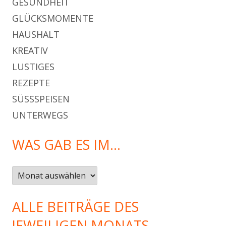
GESUNDHEIT
GLÜCKSMOMENTE
HAUSHALT
KREATIV
LUSTIGES
REZEPTE
SÜSSSPEISEN
UNTERWEGS
WAS GAB ES IM…
Was
gab
es
ALLE BEITRÄGE DES
im…
JEWEILIGEN MONATS