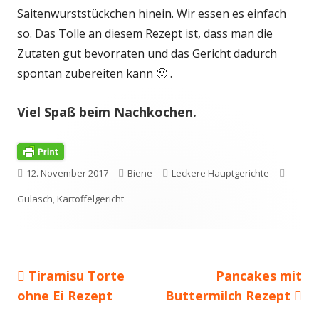
Saitenwurststückchen hinein. Wir essen es einfach
so. Das Tolle an diesem Rezept ist, dass man die
Zutaten gut bevorraten und das Gericht dadurch
spontan zubereiten kann 🙂 .
Viel Spaß beim Nachkochen.
Veröffentlicht
Autor
Kategorien
Schlag
12. November 2017
Biene
Leckere Hauptgerichte
am
Gulasch
,
Kartoffelgericht
Vorheriger
Nächster
Tiramisu Torte
Pancakes mit
Beitragsnavigation
Beitrag:
Beitrag
ohne Ei Rezept
Buttermilch Rezept