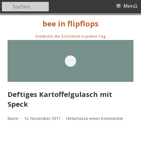
Suchen
Primäres
Menü
nach:
Menü
Springe
bee in flipflops
zum
Inhalt
Entdecke die Schönheit in jedem Tag
Deftiges Kartoffelgulasch mit
Speck
Autor
Veröffentlicht
zu Deftig
Biene
12. November 2017
Hinterlasse einen Kommentar
am