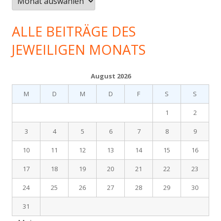
gab
es
ALLE BEITRÄGE DES
im…
JEWEILIGEN MONATS
August 2026
M
D
M
D
F
S
S
1
2
3
4
5
6
7
8
9
10
11
12
13
14
15
16
17
18
19
20
21
22
23
24
25
26
27
28
29
30
31