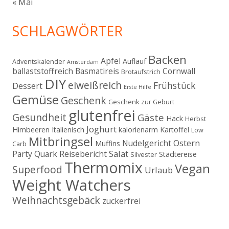
« Mai
SCHLAGWÖRTER
Backen
Apfel
Auflauf
Adventskalender
Amsterdam
ballaststoffreich
Basmatireis
Cornwall
Brotaufstrich
DIY
eiweißreich
Frühstück
Dessert
Erste Hilfe
Gemüse
Geschenk
Geschenk zur Geburt
glutenfrei
Gesundheit
Gäste
Hack
Herbst
Joghurt
Himbeeren
Italienisch
kalorienarm
Kartoffel
Low
Mitbringsel
Ostern
Nudelgericht
Muffins
Carb
Salat
Party
Quark
Reisebericht
Städtereise
Silvester
Thermomix
Vegan
Superfood
Urlaub
Weight Watchers
Weihnachtsgebäck
zuckerfrei