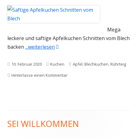
Mega
leckere und saftige Apfelkuchen Schnitten vom Blech
"Saftige Apfelkuchen Schnitten vom
backen
...weiterlesen
Veröffentlicht
Kategorien
Schlagwörter
10. Februar 2020
Kuchen
Apfel
,
Blechkuchen
,
Rührteig
am
zu Saftige Apfelkuchen Schnitten vom
Hinterlasse einen Kommentar
SEI WILLKOMMEN
Haupt-
Seitenleiste