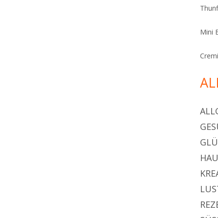
Thunf
Mini 
Cremi
AL
ALL
GES
GL
HAU
KRE
LUS
REZ