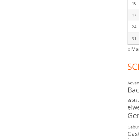
10
17
24
31
« Ma
SC
Adven
Ba
Brotau
eiw
Ge
Gebur
Gäs