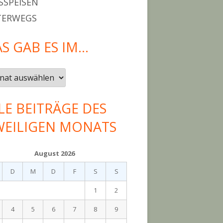
SPEISEN
TERWEGS
S GAB ES IM…
LE BEITRÄGE DES
WEILIGEN MONATS
August 2026
D
M
D
F
S
S
1
2
4
5
6
7
8
9