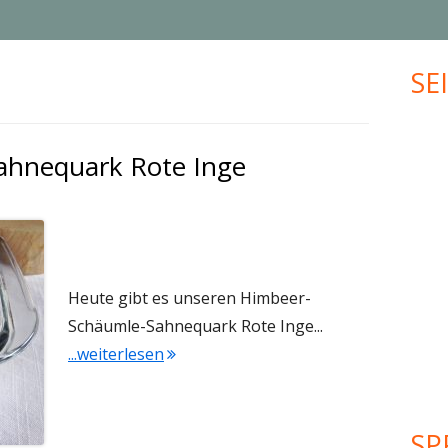
MUFFINS
JUBILÄUM
SE
Ha
KLEINGEBÄCK
UPCYCLING
Sei
PLÄTZCHEN
VALENTINSTAG
ahnequark Rote Inge
WEIHNACHTEN
MEHR KREATIVES…
Heute gibt es unseren Himbeer-
Schäumle-Sahnequark Rote Inge...
"Himbeer-Schäumle-Sahnequark Rote
...weiterlesen
SP