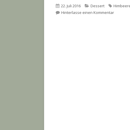
Veröffentlicht
Kategorien
Schlagwö
22. Juli 2016
Dessert
Himbeer
am
zu Himbe
Hinterlasse einen Kommentar