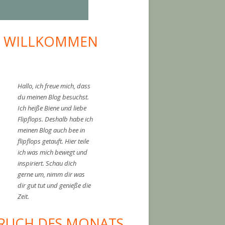
I WILLKOMMEN
upt-
tenleiste
Hallo, ich freue mich, dass
du meinen Blog besuchst.
Ich heiße Biene und liebe
Flipflops. Deshalb habe ich
meinen Blog auch bee in
flipflops getauft. Hier teile
ich was mich bewegt und
inspiriert. Schau dich
gerne um, nimm dir was
 Inge"
dir gut tut und genieße die
Zeit.
RUCH DES MONATS