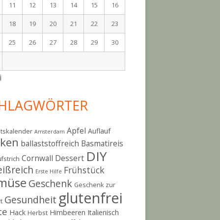
11
12
13
14
15
16
18
19
20
21
22
23
25
26
27
28
29
30
i
HLAGWÖRTER
Apfel
Auflauf
tskalender
Amsterdam
cken
ballaststoffreich
Basmatireis
DIY
Cornwall
Dessert
fstrich
eißreich
Frühstück
Erste Hilfe
müse
Geschenk
Geschenk zur
glutenfrei
Gesundheit
t
te
Hack
Himbeeren
Italienisch
Herbst