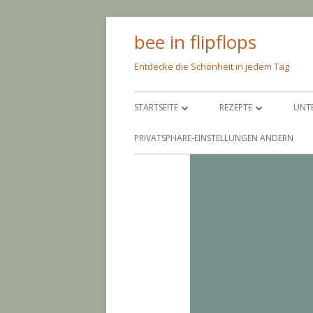
Springe
bee in flipflops
zum
Inhalt
Entdecke die Schönheit in jedem Tag
Primäres
STARTSEITE
REZEPTE
UNT
Menü
ÜBER MICH
PFEIF AUF DIE KALORIE
SC
PRIVATSPHÄRE-EINSTELLUNGEN ÄNDERN
IMPRESSUM
NIMM’S LEICHT
AM
BACKEN
AN
EINGEMACHTES
BA
EINGELEGTES
CO
PAR
GR