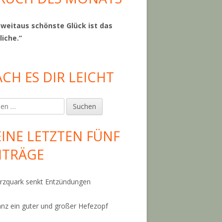
 weitaus schönste Glück ist das
liche.“
CH ES DIR LEICHT
en
INE LETZTEN FÜNF
ITRÄGE
zquark senkt Entzündungen
anz ein guter und großer Hefezopf