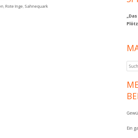
rter
en
,
Rote Inge
,
Sahnequark
er-Schäumle-Sahnequark Rote Inge
„Das
Plötz
MA
Such
nach:
ME
BE
Gewür
Ein g