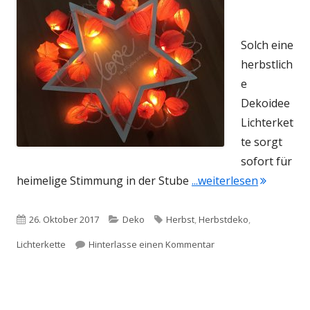
Solch eine
herbstlich
e
Dekoidee
Lichterket
te sorgt
sofort für
"Herbstli
heimelige Stimmung in der Stube
...weiterlesen
Veröffentlicht
Kategorien
Schlagwörter
26. Oktober 2017
Deko
Herbst
,
Herbstdeko
,
am
zu Herbstliche Dekoide
Lichterkette
Hinterlasse einen Kommentar