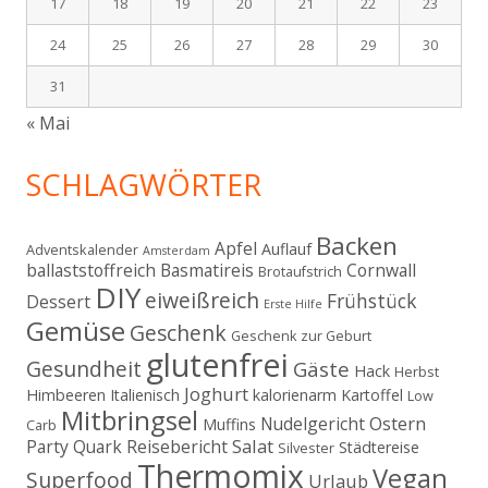
17
18
19
20
21
22
23
24
25
26
27
28
29
30
31
« Mai
SCHLAGWÖRTER
Backen
Apfel
Auflauf
Adventskalender
Amsterdam
ballaststoffreich
Basmatireis
Cornwall
Brotaufstrich
DIY
eiweißreich
Frühstück
Dessert
Erste Hilfe
Gemüse
Geschenk
Geschenk zur Geburt
glutenfrei
Gesundheit
Gäste
Hack
Herbst
Joghurt
Himbeeren
Italienisch
kalorienarm
Kartoffel
Low
Mitbringsel
Ostern
Nudelgericht
Muffins
Carb
Salat
Party
Quark
Reisebericht
Städtereise
Silvester
Thermomix
Vegan
Superfood
Urlaub