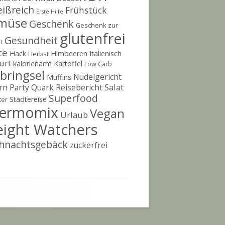
eißreich
Frühstück
Erste Hilfe
müse
Geschenk
Geschenk zur
glutenfrei
Gesundheit
t
te
Hack
Himbeeren
Italienisch
Herbst
urt
kalorienarm
Kartoffel
Low Carb
bringsel
Nudelgericht
Muffins
rn
Salat
Party
Quark
Reisebericht
Superfood
Städtereise
ter
ermomix
Vegan
Urlaub
ight Watchers
hnachtsgebäck
zuckerfrei