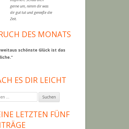
gerne um, nimm dir was
dir gut tut und genieße die
Zeit.
RUCH DES MONATS
 weitaus schönste Glück ist das
liche.“
CH ES DIR LEICHT
en
INE LETZTEN FÜNF
ITRÄGE