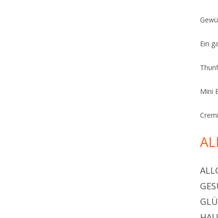
Gewür
Ein g
Thunf
Mini 
Cremi
AL
ALL
GES
GL
HAU