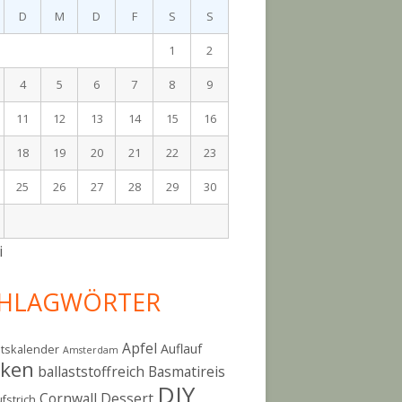
D
M
D
F
S
S
1
2
4
5
6
7
8
9
11
12
13
14
15
16
18
19
20
21
22
23
25
26
27
28
29
30
i
HLAGWÖRTER
Apfel
Auflauf
tskalender
Amsterdam
cken
ballaststoffreich
Basmatireis
DIY
Cornwall
Dessert
fstrich