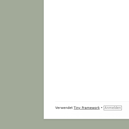
Footer
Verwendet
Tiny Framework
•
Anmelden
Inhalt