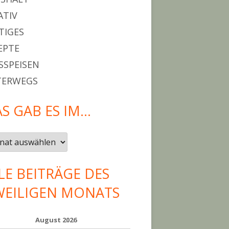
ATIV
TIGES
EPTE
SPEISEN
TERWEGS
S GAB ES IM…
LE BEITRÄGE DES
WEILIGEN MONATS
August 2026