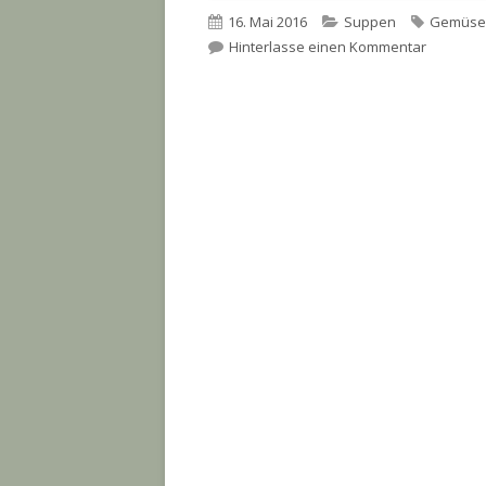
Veröffentlicht
Kategorien
Schlagw
16. Mai 2016
Suppen
Gemüse
am
zu Gemü
Hinterlasse einen Kommentar