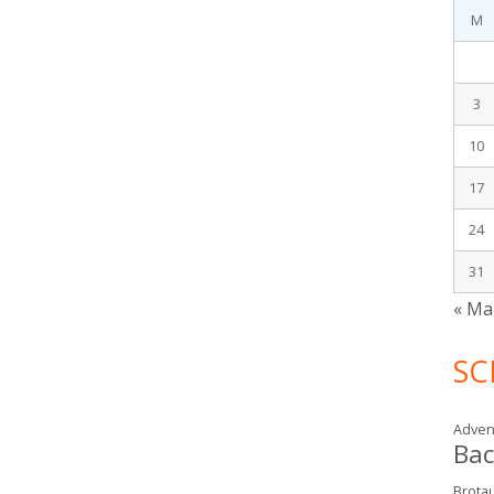
M
3
10
17
24
31
« Ma
SC
Adven
Ba
Brotau