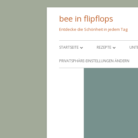
Springe
bee in flipflops
zum
Inhalt
Entdecke die Schönheit in jedem Tag
Primäres
STARTSEITE
REZEPTE
UNT
Menü
ÜBER MICH
PFEIF AUF DIE KALORIE
SC
PRIVATSPHÄRE-EINSTELLUNGEN ÄNDERN
IMPRESSUM
NIMM’S LEICHT
AM
BACKEN
AN
EINGEMACHTES
BA
EINGELEGTES
CO
PAR
GR