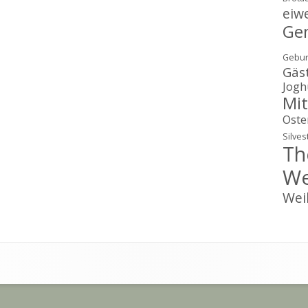
eiw
Ge
Gebur
Gäs
Jogh
Mit
Oste
Silves
Th
We
Wei