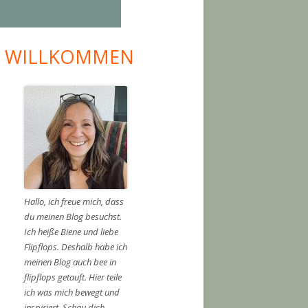
I WILLKOMMEN
upt-
tenleiste
Hallo, ich freue mich, dass
du meinen Blog besuchst.
Ich heiße Biene und liebe
Flipflops. Deshalb habe ich
meinen Blog auch bee in
flipflops getauft. Hier teile
Sattessen"
ich was mich bewegt und
inspiriert. Schau dich