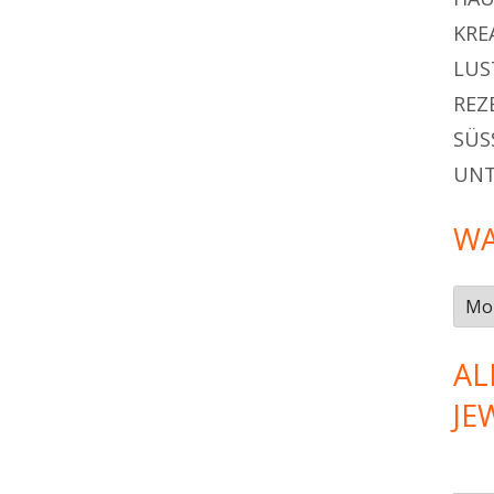
KRE
LUS
REZ
SÜSS
UN
WA
Was
gab
es
AL
im…
JE