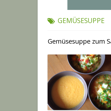
SCHLAGWORT:
GEMÜSESUPPE
Gemüsesuppe zum Sa