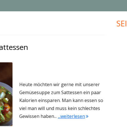
MUFFINS
JUBILÄUM
SE
Ha
KLEINGEBÄCK
UPCYCLING
Sei
PLÄTZCHEN
VALENTINSTAG
ttessen
WEIHNACHTEN
MEHR KREATIVES…
Heute möchten wir gerne mit unserer
Gemüsesuppe zum Sattessen ein paar
Kalorien einsparen. Man kann essen so
viel man will und muss kein schlechtes
"Gemüsesuppe zum 
Gewissen haben...
...weiterlesen