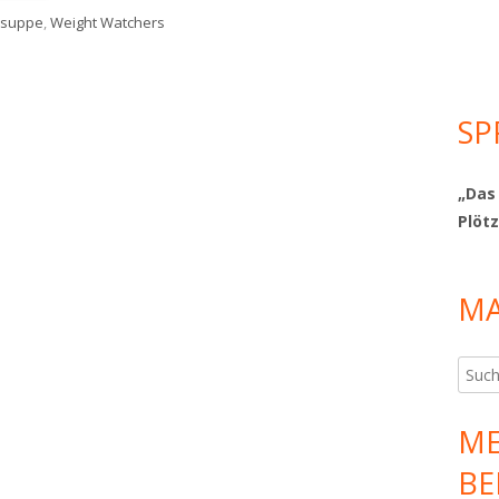
örter
suppe
,
Weight Watchers
sesuppe zum Sattessen
SP
„Das
Plötz
MA
Such
nach:
ME
BE