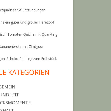
zquark senkt Entzündungen
anz ein guter und großer Hefezopf
isch Tomaten Quiche mit Quarkteig
Bananenbrote mit Zimtguss
ger Schoko Pudding zum Frühstück
LE KATEGORIEN
GEMEIN
UNDHEIT
ÜCKSMOMENTE
SHALT