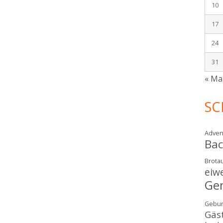
10
17
24
31
« Ma
SC
Adven
Ba
Brotau
eiw
Ge
Gebur
Gäs