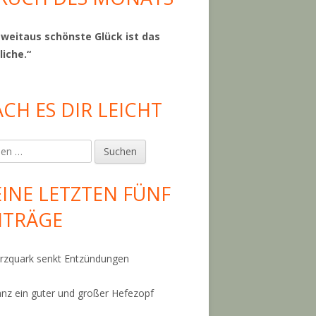
 weitaus schönste Glück ist das
liche.“
CH ES DIR LEICHT
en
INE LETZTEN FÜNF
ITRÄGE
zquark senkt Entzündungen
anz ein guter und großer Hefezopf