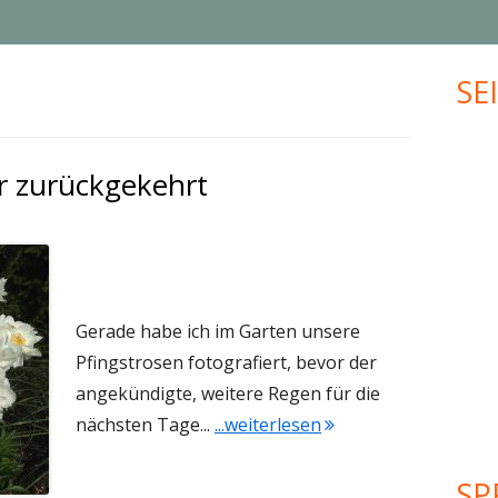
MUFFINS
JUBILÄUM
SE
Ha
KLEINGEBÄCK
UPCYCLING
Sei
PLÄTZCHEN
VALENTINSTAG
r zurückgekehrt
WEIHNACHTEN
MEHR KREATIVES…
Gerade habe ich im Garten unsere
Pfingstrosen fotografiert, bevor der
angekündigte, weitere Regen für die
"Heute ist der Somm
nächsten Tage...
...weiterlesen
SP