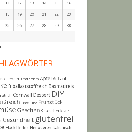
11
12
13
14
15
16
18
19
20
21
22
23
25
26
27
28
29
30
i
HLAGWÖRTER
Apfel
Auflauf
tskalender
Amsterdam
cken
ballaststoffreich
Basmatireis
DIY
Cornwall
Dessert
fstrich
eißreich
Frühstück
Erste Hilfe
müse
Geschenk
Geschenk zur
glutenfrei
Gesundheit
t
te
Hack
Himbeeren
Italienisch
Herbst