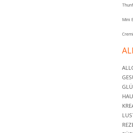
Thunf
Mini 
Cremi
AL
ALL
GES
GL
HAU
KRE
LUS
REZ