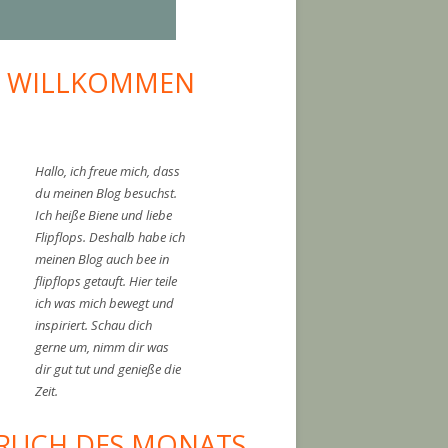
I WILLKOMMEN
upt-
tenleiste
Hallo, ich freue mich, dass
du meinen Blog besuchst.
Ich heiße Biene und liebe
Flipflops. Deshalb habe ich
meinen Blog auch bee in
flipflops getauft. Hier teile
ich was mich bewegt und
inspiriert. Schau dich
gerne um, nimm dir was
dir gut tut und genieße die
er zurückgekehrt"
Zeit.
RUCH DES MONATS