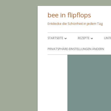
Springe
bee in flipflops
zum
Inhalt
Entdecke die Schönheit in jedem Tag
Primäres
STARTSEITE
REZEPTE
UNT
Menü
ÜBER MICH
PFEIF AUF DIE KALORIE
SC
PRIVATSPHÄRE-EINSTELLUNGEN ÄNDERN
IMPRESSUM
NIMM’S LEICHT
AM
BACKEN
AN
EINGEMACHTES
BA
EINGELEGTES
CO
PAR
GR