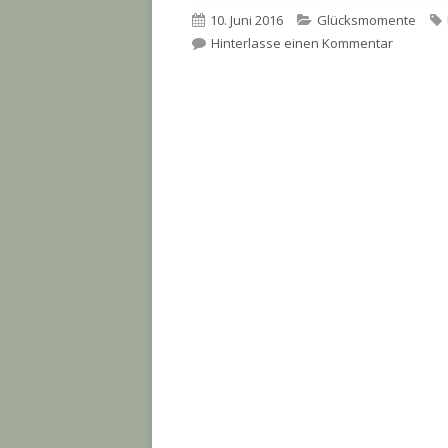
Veröffentlicht
Kategorien
10. Juni 2016
Glücksmomente
am
zu Heute
Hinterlasse einen Kommentar