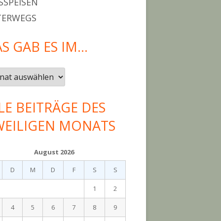
SPEISEN
TERWEGS
S GAB ES IM…
LE BEITRÄGE DES
WEILIGEN MONATS
August 2026
D
M
D
F
S
S
1
2
4
5
6
7
8
9