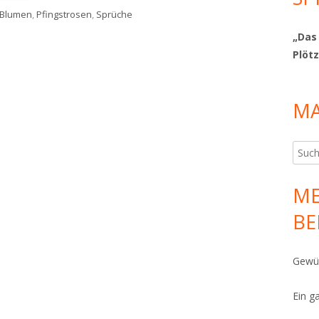
Schlagwörter
Blumen
,
Pfingstrosen
,
Sprüche
 ist der Sommer zurückgekehrt
„Das
Plötz
MA
Such
nach:
ME
BE
Gewür
Ein g